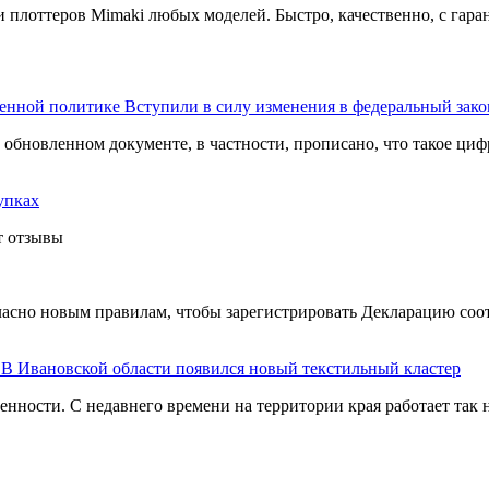
плоттеров Mimaki любых моделей. Быстро, качественно, с гара
Вступили в силу изменения в федеральный зак
бновленном документе, в частности, прописано, что такое ци
упках
т отзывы
ласно новым правилам, чтобы зарегистрировать Декларацию соо
В Ивановской области появился новый текстильный кластер
нности. С недавнего времени на территории края работает так