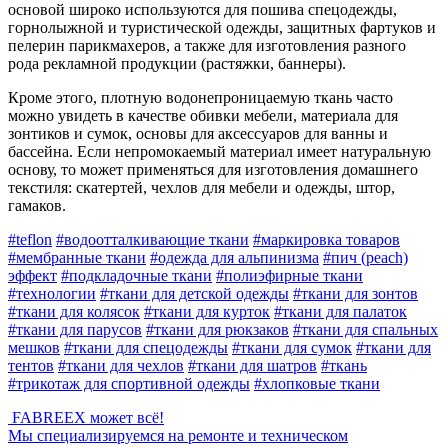
основой широко используются для пошива спецодежды,
горнолыжной и туристической одежды, защитных фартуков и
пелерин парикмахеров, а также для изготовления разного
рода рекламной продукции (растяжки, баннеры).
Кроме этого, плотную водонепроницаемую ткань часто
можно увидеть в качестве обивки мебели, материала для
зонтиков и сумок, основы для аксессуаров для ванны и
бассейна. Если непромокаемый материал имеет натуральную
основу, то может применяться для изготовления домашнего
текстиля: скатертей, чехлов для мебели и одежды, штор,
гамаков.
#teflon
#водоотталкивающие ткани
#маркировка товаров
#мембранные ткани
#одежда для альпинизма
#пич (peach)
эффект
#подкладочные ткани
#полиэфирные ткани
#технологии
#ткани для детской одежды
#ткани для зонтов
#ткани для колясок
#ткани для курток
#ткани для палаток
#ткани для парусов
#ткани для рюкзаков
#ткани для спальных
мешков
#ткани для спецодежды
#ткани для сумок
#ткани для
тентов
#ткани для чехлов
#ткани для шатров
#ткань
#трикотаж для спортивной одежды
#хлопковые ткани
FABREEX может всё!
Мы специализируемся на ремонте и техническом