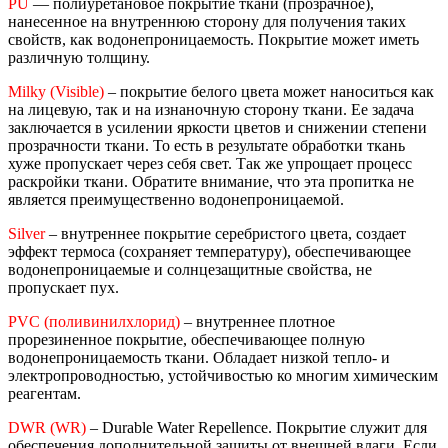
PU
— полиуретановое покрытие ткани (прозрачное),
нанесенное на внутреннюю сторону для получения таких
свойств, как водонепроницаемость. Покрытие может иметь
различную толщину.
Milky (Visible)
– покрытие белого цвета может наноситься как
на лицевую, так и на изнаночную сторону ткани. Ее задача
заключается в усилении яркости цветов и снижении степени
прозрачности ткани. То есть в результате обработки ткань
хуже пропускает через себя свет. Так же упрощает процесс
раскройки ткани. Обратите внимание, что эта пропитка не
является преимущественно водонепроницаемой.
Silver
– внутреннее покрытие серебристого цвета, создает
эффект термоса (сохраняет температуру), обеспечивающее
водонепроницаемые и солнцезащитные свойства, не
пропускает пух.
PVC (поливинилхлорид)
– внутреннее плотное
прорезиненное покрытие, обеспечивающее полную
водонепроницаемость ткани. Обладает низкой тепло- и
электропроводностью, устойчивостью ко многим химическим
реагентам.
DWR (WR)
– Durable Water Repellence. Покрытие служит для
обеспечения дополнительной защиты от внешней влаги. Если