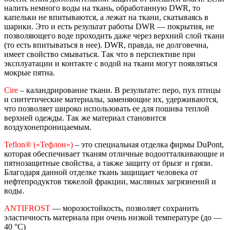
налить немного воды на ткань, обработанную DWR, то
капельки не впитываются, а лежат на ткани, скатываясь в
шарики. Это и есть результат работы DWR — покрытия, не
позволяющего воде проходить даже через верхний слой ткани
(то есть впитываться в нее). DWR, правда, не долговечна,
имеет свойство смываться. Так что в перспективе при
эксплуатации и контакте с водой на ткани могут появляться
мокрые пятна.
Сire
– каландрирование ткани. В результате: перо, пух птицы
и синтетические материалы, заменяющие их, удерживаются,
что позволяет широко использовать ее для пошива теплой
верхней одежды. Так же материал становится
воздухонепроницаемым.
Teflon® («Тефлон»)
– это специальная отделка фирмы DuPont,
которая обеспечивает тканям отличные водоотталкивающие и
пятнозащитные свойства, а также защиту от брызг и грязи.
Благодаря данной отделке ткань защищает человека от
нефтепродуктов тяжелой фракции, масляных загрязнений и
воды.
ANTIFROST
— морозостойкость, позволяет сохранить
эластичность материала при очень низкой температуре (до —
40 °C)