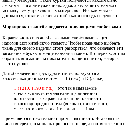
защиту мембраны. Такие куртки получаются максимально
легкими — им не нужна подкладка, а вес защиты намного
меньше, чем у трехслойных материалов. Но, как можно
догадаться, стоят изделия из этой ткани отнюдь не дешево.
Маркировка тканей с водоотталкивающими свойствами
Характеристики тканей с разными свойствами защиты
напоминают китайскую грамоту. Чтобы правильно выбрать
ткань для своего изделия стоит разобраться, что означают эти
загадочные буквы в конце названия тканей. Во-первых, хотим
обратить внимание на показатели толщины нитей, которые
часто путают.
Для обозначения структуры нити используются 2
классификационные системы – Т (текс) и D (денье).
Т (Т210, Т190 и т.д.)
– это так называемые
«тексы», внесистемная единица линейной
плотности. Текс равен линейной плотности
такого однородного тела (волокна, нити и т. п.),
масса которого равна 1 г, а длина — 1 км.
Применяется в текстильной промышленности. Чем больше
число впереди, тем ткань прочнее и толще, а соответственно и