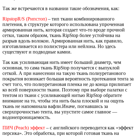
Так же встречаются в названии такие обозначения, как:
RipstopR/S (Рипстоп)
– тип ткани комбинированного
плетения, в структуре которого использована упроченная
армированная нить, которая создает что-то вроде прочной
сетки, таким образом, ткань RipStop более устойчива на
разрыв вдоль волокон. Армированная нить, как правило,
изготавливается из полиэстера или нейлона. Но здесь
существуют и подводные камни.
Так как усиливающая нить имеет больший диаметр, чем
основная, то сама ткань RipStop получается с выпуклой
сеткой. А при нанесении на такую ткань полиуретанового
покрытия возникает большая вероятность протекания тента за
счет того, что полиуретановая пленка не до конца прилипает
ко всей поверхности ткани. Поэтому при выборе палатки с
тентом из ткани с усиливающей нитью RipStop обратите
внимание на то, чтобы эта нить была плоской и на ощупь
ткань не напоминала вафли.Иначе, погнавшись за
сверхпрочностью тента, вы упустите самое главное —
водонепроницаемость.
ПИЧ (Peach) эффект
– с английского переводится как «эффект
персика». Это обработка, при которой готовая ткань на