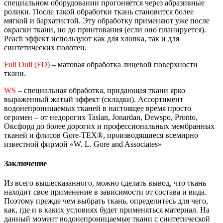
специальном оборудовании прогоняется через абразивные
ролики. После такой обработки ткань становится более
мягкой и бархатистой. Эту обработку применяют уже после
окраски ткани, но до принтования (если оно планируется).
Peach эффект используют как для хлопка, так и для
синтетических полотен.
Full Dull (FD)
– матовая обработка лицевой поверхности
ткани.
WS
– специальная обработка, придающая ткани ярко
выраженный жатый эффект (складки). Ассортимент
водонепроницаемых тканей в настоящее время просто
огромен – от недорогих Taslan, Jonardan, Dewspo, Pronto,
Оксфорд до более дорогих и профессиональных мембранных
тканей и флисов Gore-TEX®, производящиеся всемирно
известной фирмой «W. L. Gore and Associates»
Заключение
Из всего вышесказанного, можно сделать вывод, что ткань
находит свое применение в зависимости от состава и вида.
Поэтому прежде чем выбрать ткань, определитесь для чего,
как, где и в каких условиях будет применяться материал. На
данный момент водонепроницаемые ткани с синтетической