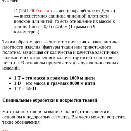
тяжелее.
D (75D, 90D и т.д.)
— ден (сокращённое от Денье)
— внесистемная единица линейной плотности
волокон или нитей, то есть отношение их массы к
длине. 1 ден = 0,05 г/450 м (1 грамм на 9
километров).
Таким образом, ден — чисто техническая характеристика
плотности изделия (фактуры ткани или трикотажного
полотна), зависящая от количества и качества эластичных
волокон и их отношения к количеству нитей ткани или
полотна. В основном применяется для чулочно-носочных
изделий.
1 T – это масса в граммах 1000 м нити
1 D – это масса в граммах 9000 м нити
1 T = 1/9 D
Специальные обработки и покрытия тканей
На этикетках или в названиях тканей, относящиеся в
основном к недорогому сегменту, Вы часто можете встретить
такие обозначения: