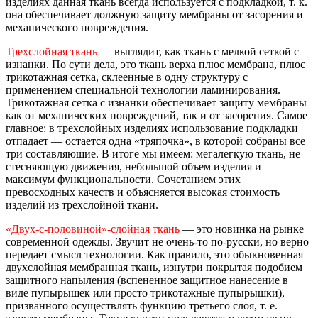
изделиях данная ткань всегда используется с подкладкой, т. к.
она обеспечивает должную защиту мембраны от засорения и
механического повреждения.
Трехслойная ткань
— выглядит, как ткань с мелкой сеткой с
изнанки. По сути дела, это ткань верха плюс мембрана, плюс
трикотажная сетка, склеенные в одну структуру с
применением специальной технологии ламинирования.
Трикотажная сетка с изнанки обеспечивает защиту мембраны
как от механических повреждений, так и от засорения. Самое
главное: в трехслойных изделиях использование подкладки
отпадает — остается одна «тряпочка», в которой собраны все
три составляющие. В итоге мы имеем: мегалегкую ткань, не
стесняющую движения, небольшой объем изделия и
максимум функциональности. Сочетанием этих
превосходных качеств и объясняется высокая стоимость
изделий из трехслойной ткани.
«Двух-с-половиной»-слойная ткань
— это новинка на рынке
современной одежды. Звучит не очень-то по-русски, но верно
передает смысл технологии. Как правило, это обыкновенная
двухслойная мембранная ткань, изнутри покрытая подобием
защитного напыления (вспененное защитное нанесение в
виде пупырышек или просто трикотажные пупырышки),
призванного осуществлять функцию третьего слоя, т. е.