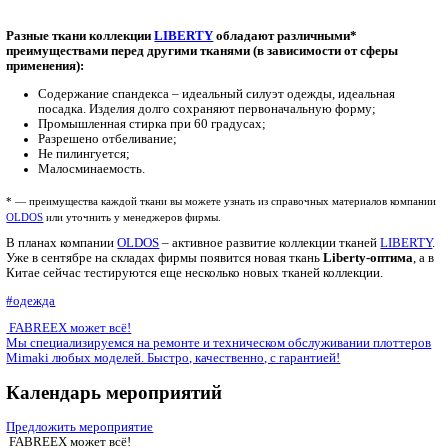
Состав: 49% хлопок, 49% полиэстер, 2% спандекс
2
Вес: 210 гр/м
Ширина: 150 см.
Переплетение: саржевое
Цвета базовой коллекции: белый, черный, темно-синий
Назначение: любые виды формы, брюки.
Liberty-стрейч
Liberty-стрейч — это мягкий и комфортный материал с высок
содержанием хлопка и с добавлением спандекса для придания
эластичности. По внешнему виду ткань максимально приближ
зарекомендовавшей себя на российском рынке ткани «Сансара
позволяет использовать широкую цветовую гамму последней д
изделия из первой.
Состав: 60% хлопок, 36% полиэстер, 4% спандекс
2
Вес: 150 гр/м
Ширина: 150 см.
Переплетение: саржевое
Цвета базовой коллекции: белый, темно-синий
Назначение: любые виды формы.