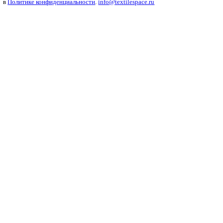
Дизайнеры условно делят…
Как выглядеть дорого и 
Стремление следовать трендам…
Рубрики
Бизнес
Мода и дизайн
Полезный контент
Ритейл
Одежда
Печать
Оборудование
Инновации
Интервью
Платформа
О платформе
Политика конфиденциальности
Справочник