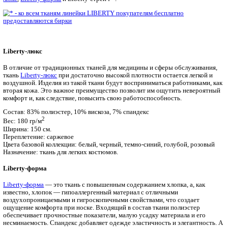
том, как сделать свой продукт более функциональным и крас
Специально под такие запросы компания
OLDOS
разработала
коллекцию тканей для медицины и сферы обслуживания
LIBE
являются принципиально новыми для российского рынка.
«Liberty»
в переводе с английского означает «свобода», что 
отражает главный принцип коллекции – «свободу формы».
Основополагающим «стержнем» коллекции Liberty является н
составе тканей спандекса, что позволяет изделиям из них выг
элегантно, держать форму и не деформироваться в процессе 
На данный момент в состав коллекции
LIBERTY
входит три т
люкс
,
Liberty-форма
и Liberty-стрейч *.
Liberty-люкс
В отличие от традиционных тканей для медицины и сферы об
ткань
Liberty-люкс
при достаточно высокой плотности остаетс
воздушной. Изделия из такой ткани будут восприниматься ра
вторая кожа. Это важное преимущество позволит им ощутить