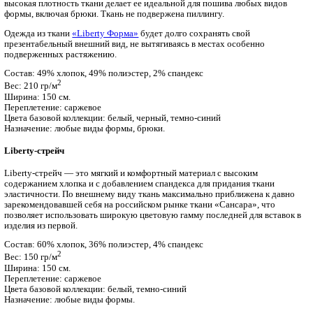
комфорт и, как следствие, повысить свою работоспособность.
Состав: 83% полиэстер, 10% вискоза, 7% спандекс
2
Вес: 180 гр/м
Ширина: 150 см.
Переплетение: саржевое
Цвета базовой коллекции: белый, черный, темно-синий, голуб
Назначение: ткань для легких костюмов.
Liberty-форма
Liberty-форма
— это ткань с повышенным содержанием хлопка
известно, хлопок — гипоаллергенный материал с отличными
воздухопроницаемыми и гигроскопичными свойствами, что с
ощущение комфорта при носке. Входящий в состав ткани пол
обеспечивает прочностные показатели, малую усадку материа
несминаемость. Спандекс добавляет одежде эластичность и э
высокая плотность ткани делает ее идеальной для пошива лю
формы, включая брюки. Ткань не подвержена пиллингу.
Одежда из ткани
«Liberty Форма»
будет долго сохранять свой
презентабельный внешний вид, не вытягиваясь в местах особ
подверженных растяжению.