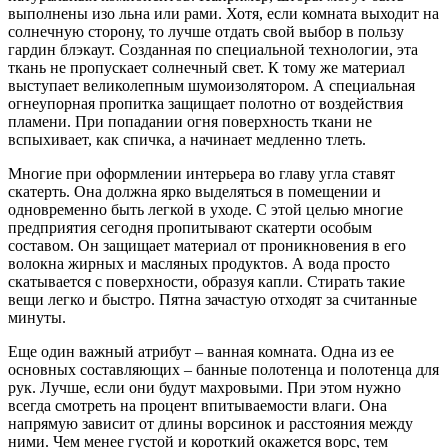
выполнены изо льна или рами. Хотя, если комната выходит на
солнечную сторону, то лучше отдать свой выбор в пользу
гардин блэкаут. Созданная по специальной технологии, эта
ткань не пропускает солнечный свет. К тому же материал
выступает великолепным шумоизолятором. А специальная
огнеупорная пропитка защищает полотно от воздействия
пламени. При попадании огня поверхность ткани не
вспыхивает, как спичка, а начинает медленно тлеть.
Многие при оформлении интерьера во главу угла ставят
скатерть. Она должна ярко выделяться в помещении и
одновременно быть легкой в уходе. С этой целью многие
предприятия сегодня пропитывают скатерти особым
составом. Он защищает материал от проникновения в его
волокна жирных и масляных продуктов. А вода просто
скатывается с поверхности, образуя капли. Стирать такие
вещи легко и быстро. Пятна зачастую отходят за считанные
минуты.
Еще один важный атрибут – ванная комната. Одна из ее
основных составляющих – банные полотенца и полотенца для
рук. Лучше, если они будут махровыми. При этом нужно
всегда смотреть на процент впитываемости влаги. Она
напрямую зависит от длины ворсинок и расстояния между
ними. Чем менее густой и короткий окажется ворс, тем