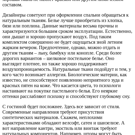
составом.
Дизайнеры советуют при оформлении спальни обращаться к
натуральным тканям. Белье лучше приобретать из хлопка,
бязи или поплина. Данные материалы весьма прочны и
характеризуются большим сроком эксплуатации. Естественно,
они дышат и хорошо пропускают воздух. Под таким
комплектом совершенно не будет ощущаться зной летним
жарким вечером. Предпочтение, однако, можно отдать и
другим тканям – льну, бамбуку или конопле. Среди более
дорогих вариантов – шелковое постельное белье. Оно
выглядит плотнее, но также хорошо поддерживает
воздухопроницаемость. Натуральные ткани подойдут и тем, у
кого часто возникает аллергия. Биологические материи, как
известно, не способствуют появлению неприятного зуда и
красных пятен на коже. Что касается цвета, то психологи
настаивают на покупке пастельного белья. Его неяркие
оттенки расслабляют психику и способствуют глубокому сну.
С гостиной будет посложнее. Здесь все зависит от стиля.
Современные направления требуют присутствия
синтетических материалов. Скажем, неплохими
характеристиками обладают велсофт, сатен и шанзелизе. А
вот направление кантри, экостиль или винтаж требуют
натуральных компонентов. Например, шторы могут быть