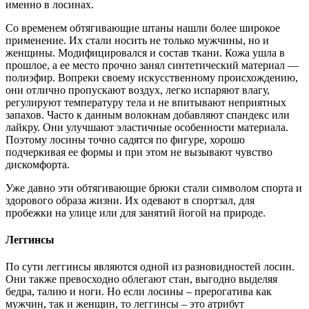
именно в лосинах.
Со временем обтягивающие штаны нашли более широкое
применение. Их стали носить не только мужчины, но и
женщины. Модифицировался и состав ткани. Кожа ушла в
прошлое, а ее место прочно занял синтетический материал —
полиэфир. Вопреки своему искусственному происхождению,
они отлично пропускают воздух, легко испаряют влагу,
регулируют температуру тела и не впитывают неприятных
запахов. Часто к данным волокнам добавляют спандекс или
лайкру. Они улучшают эластичные особенности материала.
Поэтому лосины точно садятся по фигуре, хорошо
подчеркивая ее формы и при этом не вызывают чувство
дискомфорта.
Уже давно эти обтягивающие брюки стали символом спорта и
здорового образа жизни. Их одевают в спортзал, для
пробежки на улице или для занятий йогой на природе.
Леггинсы
По сути леггинсы являются одной из разновидностей лосин.
Они также превосходно облегают стан, выгодно выделяя
бедра, талию и ноги. Но если лосины – прерогатива как
мужчин, так и женщин, то леггинсы – это атрибут