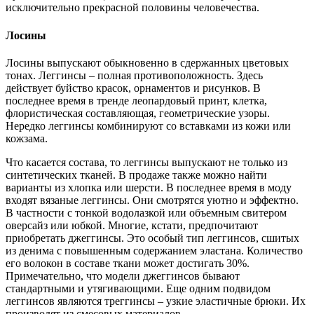
исключительно прекрасной половины человечества.
Лосины
Лосины выпускают обыкновенно в сдержанных цветовых
тонах. Леггинсы – полная противоположность. Здесь
действует буйство красок, орнаментов и рисунков. В
последнее время в тренде леопардовый принт, клетка,
флористическая составляющая, геометрические узоры.
Нередко леггинсы комбинируют со вставками из кожи или
кожзама.
Что касается состава, то леггинсы выпускают не только из
синтетических тканей. В продаже также можно найти
варианты из хлопка или шерсти. В последнее время в моду
входят вязаные леггинсы. Они смотрятся уютно и эффектно.
В частности с тонкой водолазкой или объемным свитером
оверсайз или юбкой. Многие, кстати, предпочитают
приобретать джеггинсы. Это особый тип леггинсов, сшитых
из денима с повышенным содержанием эластана. Количество
его волокон в составе ткани может достигать 30%.
Примечательно, что модели джеггинсов бывают
стандартными и утягивающими. Еще одним подвидом
леггинсов являются треггинсы – узкие эластичные брюки. Их
производят из смесовых материалов.