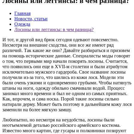
Лосины или леггинсы: в чем разница?
Главная
Новости, статьи
Одежда
Лосины или леггинсы: в чем разница?
И тот, и другой вид брюк сегодня одевают повсеместно.
Несмотря на внешние сходства, они все же имеют ряд
различий. Так какие же они? Давайте разбираться и призовем
на помощь исторические данные. Специалисты моды говорят
о том, что первыми мир начали покорять лосины. Считается,
что появились они еще в XVII-м столетии и были атрибутом
исключительно мужского гардероба. Свое название лосины
получили из-за того, что шились из кожи лося. Модели эти
были очень узкими и одновременно грубыми. Чтобы натянуть
штаны на ноги, одежду обильно смачивали водой. Процесс
занимал много времени и был не одним из самых приятных.
Как, впрочем, и сама носка. Порой такие лосины сильно
натирали дерму. Может быть поэтому в дальнейшем кожу лося
заменили на более мягкую замшу.
Любопытно, но несмотря на неудобства, лосины были
неотъемлемой деталью российского армейского костюма.
Известно много картин, где гусары и полковники позируют