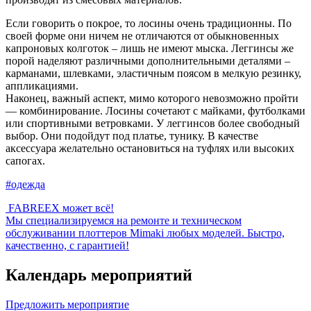
Если говорить о покрое, то лосины очень традиционны. По
своей форме они ничем не отличаются от обыкновенных
капроновых колготок – лишь не имеют мыска. Леггинсы же
порой наделяют различными дополнительными деталями –
карманами, шлевками, эластичным поясом в мелкую резинку,
аппликациями.
Наконец, важный аспект, мимо которого невозможно пройти
— комбинирование. Лосины сочетают с майками, футболками
или спортивными ветровками. У леггинсов более свободный
выбор. Они подойдут под платье, тунику. В качестве
аксессуара желательно остановиться на туфлях или высоких
сапогах.
#одежда
FABREEX может всё!
Мы специализируемся на ремонте и техническом
обслуживании плоттеров Mimaki любых моделей. Быстро,
качественно, с гарантией!
Календарь мероприятий
Предложить мероприятие