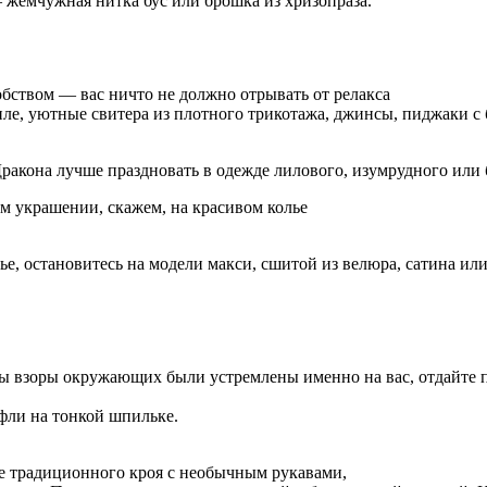
 жемчужная нитка бус или брошка из хризопраза.
обством — вас ничто не должно отрывать от релакса
тиле, уютные свитера из плотного трикотажа, джинсы, пиджаки 
ракона лучше праздновать в одежде лилового, изумрудного или 
м украшении, скажем, на красивом колье
е, остановитесь на модели макси, сшитой из велюра, сатина или
обы взоры окружающих были устремлены именно на вас, отдайте
фли на тонкой шпильке.
ье традиционного кроя с необычным рукавами,