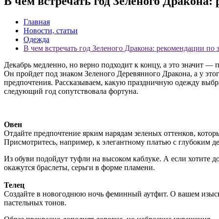
В чем встречать год Зеленого Дракона:
Главная
Новости, статьи
Одежда
В чем встречать год Зеленого Дракона: рекомендации по 
Декабрь медленно, но верно подходит к концу, а это значит — 
Он пройдет под знаком Зеленого Деревянного Дракона, а у это
предпочтения. Рассказываем, какую праздничную одежду выбра
следующий год сопутствовала фортуна.
Овен
Отдайте предпочтение ярким нарядам зеленых оттенков, которы
Присмотритесь, например, к элегантному платью с глубоким де
Из обуви подойдут туфли на высоком каблуке. А если хотите до
окажутся браслеты, серьги в форме пламени.
Телец
Создайте в новогоднюю ночь феминный аутфит. О вашем изыска
пастельных тонов.