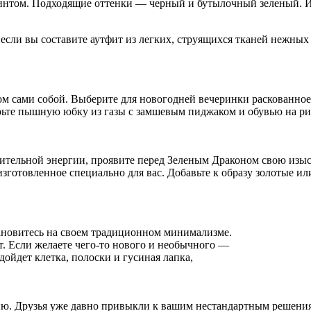
интом. Подходящие оттенки — черный и бутылочный зеленый. Из
сли вы составите аутфит из легких, струящихся тканей нежных 
том сами собой. Выберите для новогодней вечеринки раскованное
рьте пышную юбку из газы с замшевым пиджаком и обувью на ри
тельной энергии, проявите перед Зеленым Драконом свою изыска
изготовленное специально для вас. Добавьте к образу золотые и
тановитесь на своем традиционном минимализме.
т. Если желаете чего-то нового и необычного —
ойдет клетка, полоски и гусиная лапка,
ю. Друзья уже давно привыкли к вашим нестандартным решениям