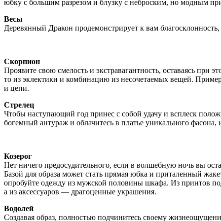
юбку с большим разрезом и блузку с неброским, но модным пр
Весы
Деревянный Дракон продемонстрирует к вам благосклонность, е
Скорпион
Проявите свою смелость и экстравагантность, оставаясь при э
то из эклектики и комбинацию из несочетаемых вещей. Приме
и цепи.
Стрелец
Чтобы наступающий год принес с собой удачу и всплеск положи
богемный антураж и облачитесь в платье уникального фасона, 
Козерог
Нет ничего предосудительного, если в волшебную ночь вы ос
Базой для образа может стать прямая юбка и приталенный жаке
опробуйте одежду из мужской половины шкафа. Из принтов под
а из аксессуаров — драгоценные украшения.
Водолей
Создавая образ, полностью подчинитесь своему жизнеощущени