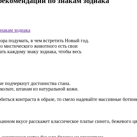
 рекомендации по знакам зодиака
знакам зодиака
пора подумать, в чем встретить Новый год.
го мистического животного есть свои
ть каждому знаку зодиака, чтобы весь
е подчеркнут достоинства стана.
кольте, штанам из натуральной кожи.
биться контраста в образе, то смело надевайте массивные ботинк
нном вкусе расскажет классическое платье синего, бежевого цв