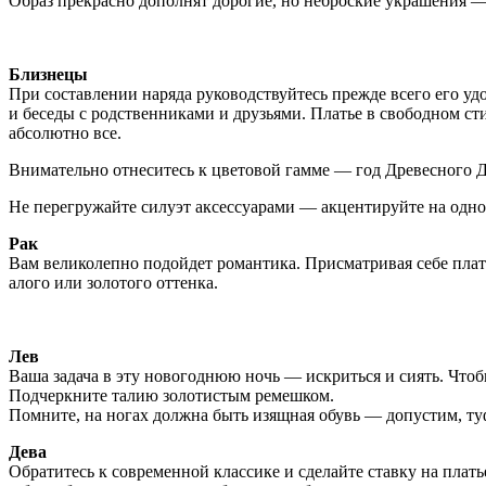
Образ прекрасно дополнят дорогие, но неброские украшения —
Близнецы
При составлении наряда руководствуйтесь прежде всего его уд
и беседы с родственниками и друзьями. Платье в свободном с
абсолютно все.
Внимательно отнеситесь к цветовой гамме — год Древесного Д
Не перегружайте силуэт аксессуарами — акцентируйте на одно
Рак
Вам великолепно подойдет романтика. Присматривая себе плать
алого или золотого оттенка.
Лев
Ваша задача в эту новогоднюю ночь — искриться и сиять. Чт
Подчеркните талию золотистым ремешком.
Помните, на ногах должна быть изящная обувь — допустим, ту
Дева
Обратитесь к современной классике и сделайте ставку на плат