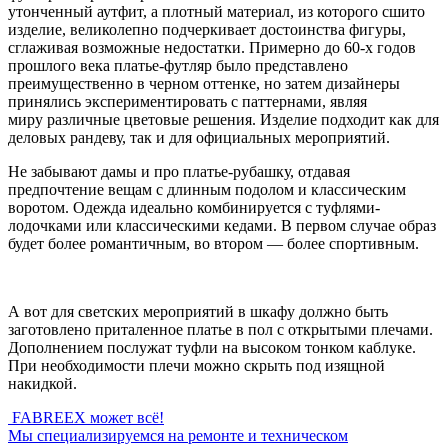
утонченный аутфит, а плотный материал, из которого сшито
изделие, великолепно подчеркивает достоинства фигуры,
сглаживая возможные недостатки. Примерно до 60-х годов
прошлого века платье-футляр было представлено
преимущественно в черном оттенке, но затем дизайнеры
принялись экспериментировать с паттернами, являя
миру различные цветовые решения. Изделие подходит как для
деловых рандеву, так и для официальных мероприятий.
Не забывают дамы и про платье-рубашку, отдавая
предпочтение вещам с длинным подолом и классическим
воротом. Одежда идеально комбинируется с туфлями-
лодочками или классическими кедами. В первом случае образ
будет более романтичным, во втором — более спортивным.
А вот для светских мероприятий в шкафу должно быть
заготовлено приталенное платье в пол с открытыми плечами.
Дополнением послужат туфли на высоком тонком каблуке.
При необходимости плечи можно скрыть под изящной
накидкой.
FABREEX может всё!
Мы специализируемся на ремонте и техническом