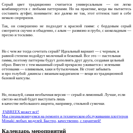
Главная
Новости, статьи
Одежда
Опасный серый: с чем его можно сочетать
Серый цвет традиционно считается универсальным
комбинируется с любыми паттернами. Но на практике, когд
составить аутфит, понимаете: все далеко не так, этот оттен
немало сюрпризов.
Так, он совершенно не подходит к красной гамме: с б
смотрится скучно и обыденно, с алым — развязно и грубо, 
пресно и тоскливо.
Но с чем же тогда сочетать серый? Идеальный вариант — с ч
равной степени подойдут молочный и бежевый. Все это — па
гамма, поэтому паттерны будут дополнять друг друга, создав
образ. Вместе с тем мышиный серый прекрасно уживается с 
оттенками — оливковым, хаки и бутылочным. Не стоит забыв
и про голубой: джинсы с вязаным кардиганом — вещи из тра
базовой капсулы.