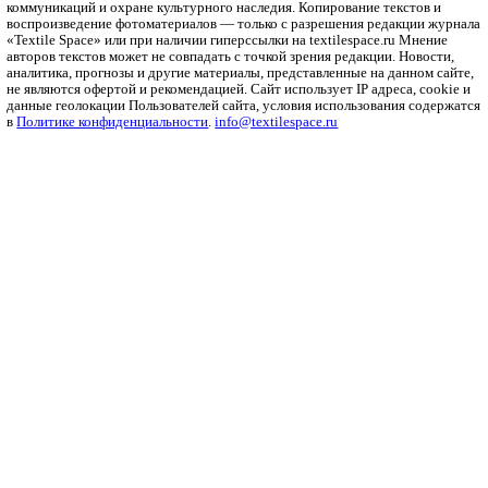
Полезный контент
Ритейл
Одежда
Печать
Оборудование
Инновации
Интервью
Платформа
О платформе
Политика конфиденциальности
Справочник
Ткани
Пряжа
Трикотаж
Нетканые
Волокна
© ИП Макарова 2026
Информационный журнал Textile Space зарегистрирован в Ф
службе по надзору за соблюдением законодательства в сфере