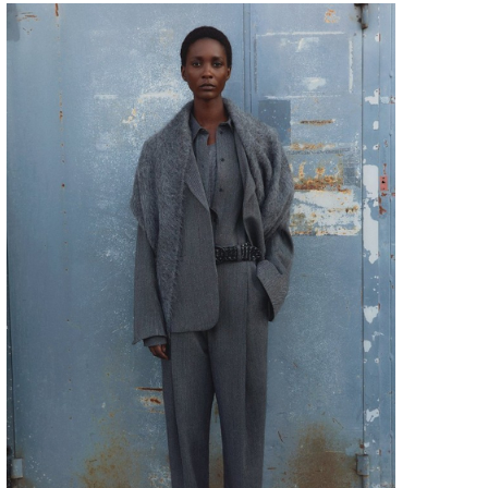
классическую белую рубашку и длинную (чуть ниже колен) 
вязаную жилетку. Силуэт можно дополнить сатиновой юбкой 
выглядывать из-под жилетки).
Источник фотографии
—
https://www.elle.ru/
А Stella McCartney показывает, как стильно может смотреться
пиджаком и длинным платьем. Из цветов следует выбирать н
сочетания. Например, салатовый, черный и мелкую клетку. К
крупные серьги и замшевые сапоги.