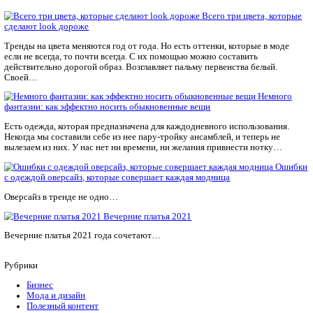
Источник фотографии
—
https://www.elle.ru/
Бренд Totême, наоборот, приветствует монохромный образ. 
гардероба должны быть одного оттенка, но разные по фактур
плотному серому пиджаку из шерсти можно подобрать таку
льняную рубашку и трикотажную майку, светлее на один тон.
Законченность ансамблю придадут прямые брюки или юбка-к
#одежда
FABREEX может всё!
Мы специализируемся на ремонте и техническом обслуживан
Mimaki любых моделей. Быстро, качественно, с гарантией!
Календарь мероприятий
Предложить мероприятие
FABREEX может всё!
Мы специализируемся на ремонте и техническом обслуживан
Mimaki любых моделей. Быстро, качественно, с гарантией!
Статьи по теме