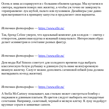
Главная
Новости, статьи
Одежда
Многослойные образы на каждый день
Осень и зима ассоциируются с большим обилием одежды. Мы
свитера, надеваем поверх них жилетку, а чтобы уж точно не 
«приправляем» лук шубой, пальто или пуховиком. Дизайнеры
присматриваются к принципу капусты и предлагают свои вар
Источник фотографии
—
https://www.elle.ru/
Так, бренд Celine уверен, что идеальный комплект для холодо
отворотом, джинсовая куртка и кожаный плащ-пальто. Интер
делает асимметрия и сочетание разных фактур.
Источник фотографии
—
https://www.elle.ru/
Дом моды Raf Simons советует для холодного времени года в