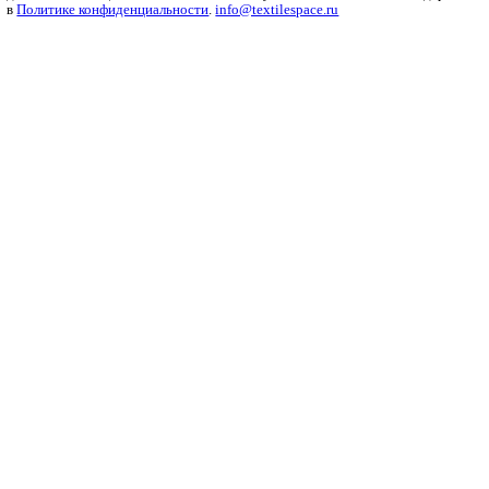
Рубрики
Бизнес
Мода и дизайн
Полезный контент
Ритейл
Одежда
Печать
Оборудование
Инновации
Интервью
Платформа
О платформе
Политика конфиденциальности
Справочник
Ткани
Пряжа
Трикотаж
Нетканые
Волокна