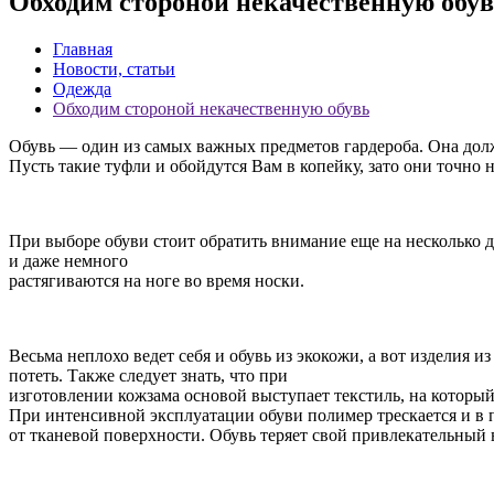
Обходим стороной некачественную обу
Главная
Новости, статьи
Одежда
Обходим стороной некачественную обувь
Обувь — один из самых важных предметов гардероба. Она долж
Пусть такие туфли и обойдутся Вам в копейку, зато они точно н
При выборе обуви стоит обратить внимание еще на несколько д
и даже немного
растягиваются на ноге во время носки.
Весьма неплохо ведет себя и обувь из экокожи, а вот изделия и
потеть. Также следует знать, что при
изготовлении кожзама основой выступает текстиль, на который
При интенсивной эксплуатации обуви полимер трескается и в 
от тканевой поверхности. Обувь теряет свой привлекательный 