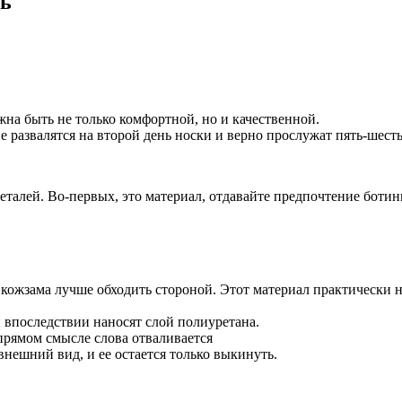
вь
на быть не только комфортной, но и качественной.
е развалятся на второй день носки и верно прослужат пять-шесть
еталей. Во-первых, это материал, отдавайте предпочтение боти
з кожзама лучше обходить стороной. Этот материал практически н
 впоследствии наносят слой полиуретана.
прямом смысле слова отваливается
внешний вид, и ее остается только выкинуть.