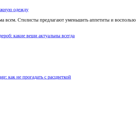
нужную одежду
акома всем. Стилисты предлагают уменьшить аппетиты и восполь
дероб: какие вещи актуальны всегда
ge: как не прогадать с расцветкой