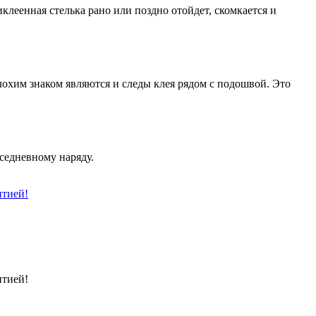
клеенная стелька рано или поздно отойдет, скомкается и
охим знаком являются и следы клея рядом с подошвой. Это
седневному наряду.
нтией!
нтией!