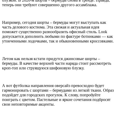
блузкой. В 2020-м шорты – бермуды снова в тренде. Правда,
теперь они требуют совершенно другого ассамблажа.
Например, сегодня шорты – бермуды могут выступать как
часть делового костюма. Эта свежая и актуальная идея
поможет существенно разнообразить офисный стиль. Look
допускается дополнить любыми по фактуре ботинками — как
утонченными лодочками, так и обыкновенными кроссовками.
Летом как нельзя кстати придутся джинсовые шорты –
бермуды. В качестве верхней части наряда стоит рассмотреть
кроп-топ или струящуюся шифоновую блузку.
А вот футболка направления оверсайз превосходно будет
гармонировать с шортами – бермудами из легкой ткани. Образ
подойдет для городских прогулок. К слову, попробуйте
поиграть с цветом. Пастельные и яркие сочетания подбросят
свои неповторимые акценты.