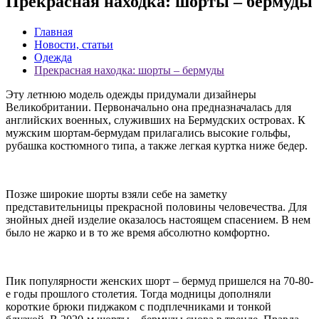
Прекрасная находка: шорты – бермуды
Главная
Новости, статьи
Одежда
Прекрасная находка: шорты – бермуды
Эту летнюю модель одежды придумали дизайнеры
Великобритании. Первоначально она предназначалась для
английских военных, служивших на Бермудских островах. К
мужским шортам-бермудам прилагались высокие гольфы,
рубашка костюмного типа, а также легкая куртка ниже бедер.
Позже широкие шорты взяли себе на заметку
представительницы прекрасной половины человечества. Для
знойных дней изделие оказалось настоящем спасением. В нем
было не жарко и в то же время абсолютно комфортно.
Пик популярности женских шорт – бермуд пришелся на 70-80-
е годы прошлого столетия. Тогда модницы дополняли
короткие брюки пиджаком с подплечниками и тонкой