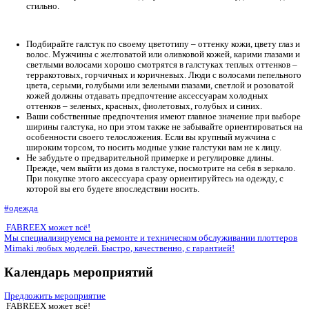
Как правильно выбрать галстук?
Выбирать галстук следует под собственный индивидуальный 
опираясь на свой вкус, исходя из присущего только вам миро
Одни мужчины отдают предпочтение однотонным галстукам,
покупают их с геометрическими принтами, третьи – с веселы
для создания шутливого образа.
Вы не можете самостоятельно определиться с выбором галсту
прислушайтесь к некоторым практическим советам:
Для начала выберите себе по цвету рубашку. Белую мож
галстуком, который имеет любой рисунок и расцветку. 
рубашку следует выбирать аксессуар темнее, но соотв
«тепловая» тональность должна при этом сохраняться. 
рубашка имеет холодный оттенок, то у галстука должен
цвет. Одежда теплых оттенков сочетается с соответст
цветами галстука.
Вы выбрали рубашку с принтом? Тогда подберите к ней 
похожим рисунком, например, в горошек или полоску. Т
рубашкам подходят однотонные галстуки спокойных ра
Смешение принтов не стоит допускать, иначе вы не буд