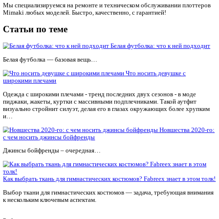
стильно.
Подбирайте галстук по своему цветотипу – оттенку кожи,
волос. Мужчины с желтоватой или оливковой кожей, кар
светлыми волосами хорошо смотрятся в галстуках теплы
терракотовых, горчичных и коричневых. Люди с волоса
цвета, серыми, голубыми или зелеными глазами, светлой
кожей должны отдавать предпочтение аксессуарам хол
оттенков – зеленых, красных, фиолетовых, голубых и си
Ваши собственные предпочтения имеют главное значен
ширины галстука, но при этом также не забывайте орие
особенности своего телосложения. Если вы крупный му
широким торсом, то носить модные узкие галстуки вам н
Не забудьте о предварительной примерке и регулировке
Прежде, чем выйти из дома в галстуке, посмотрите на се
При покупке этого аксессуара сразу ориентируйтесь на 
которой вы его будете впоследствии носить.
#одежда
FABREEX может всё!
Мы специализируемся на ремонте и техническом обслуживан