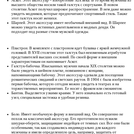
можно носить по любому случаю.
Регат. Выделяется особой конструкцией. У него изначал
готовый узел. В основном такие галстуки носят военные
специальных служб.
Виндзор. Изобретателями этого аксессуара стали брита
его носили знатные англичане. Согласно легенде, галст
изобретен самим королем. Сегодня в нем ходят на торж
встречи. В основном такие галстуки выпускают черного
завязывают одноименным узлом.
Аскот. Этот аксессуар – изобретение XIX века. В то вр
высшего общества носили такой галстук с сюртуками. В
столетии Аскот получил широкое распространение. В н
увидеть модников, которые предпочитают спортивный с
этот галстук носят женихи.
Шарпей. Этот аксессуар имеет необычный внешний вид
можно увидеть истинных джентльменов и модных денд
подходит под разные стили мужской одежды.
Пластрон. В комплекте с пластроном идет булавка с яр
головкой. В XVII столетии этот галстук был неизменны