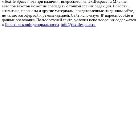
с чем носить джинсы бойфренды
Джинсы бойфренды – очередная…
Как выбрать ткань для гимнастических костюмов? Fabreex знае
Выбор ткани для гимнастических костюмов — задача, требу
к нескольким ключевым аспектам.
Рубрики
Бизнес
Мода и дизайн
Полезный контент
Ритейл
Одежда
Печать
Оборудование
Инновации
Интервью