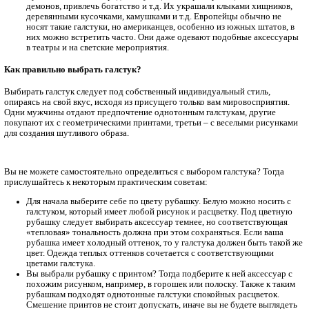
представителей высших сословий. По своей форме и в
характеристикам он напоминает Аскот.
Галстук-бабочка. Изысканных мужчин начала XIX стол
было увидеть в шейном платке, повязанном с концами,
напоминающими бабочку. Этот аксессуар одевали для 
романтических свиданий и светских раутов. В 1904 г. б
первая бабочка, которую сегодня можно увидеть в театр
торжественных мероприятиях. Ее носят с фраком или с
Бантик. Выделяется узкими краями. У него изначально е
узел, специальная застежка и удобная резинка.
Боло. Имеет необычную форму и внешний вид. Он сове
похож на классический аксессуар. Его прототипом пос
шнурки-обереги, защищавшие индейцев от темных сил. 
особенными, так как создавались индивидуально для ка
мужчины и имели определенную цель, например, защити
демонов, привлечь богатство и т.д. Их украшали клыкам
деревянными кусочками, камушками и т.д. Европейцы о
носят такие галстуки, но американцев, особенно из южн
них можно встретить часто. Они даже одевают подобны
в театры и на светские мероприятия.