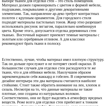
выборе тканей для отделки стен – это стиль помещения.
Материал должен гармонировать с цветом и формой мебели,
подушками, покрывалами и другими декоративными
элементами. Так, направление ар-деко требует контрастных
полотен с крупным орнаментом. Для городского стиля
подходят материалы пастельных тонов. Жанр этно разрешает
использовать рисунок зигзагом, параллельно комбинируя
цвета. Кроме этого, допускается отделка деревянных стен
тканью. Восточный вариант приемлет темные материалы с
золотым или серебряным отливом. А для классики
рекомендуют брать ткани в полоску.
Естественно, лучше, чтобы материал имел плотную структуру.
Так он дольше прослужит и не потеряет своей окраски. В
большинстве случаев для отделки стен расходуются те же
ткани, что и для оббивки мебели. Наилучшим образом
зарекомендовали себя жаккард и гобелен. В современном
дизайне интерьера эти два материала считаются наиболее
стойкими. Стоит также обратить внимание на лен, хлопок и
сизаль. Несмотря на то, что данные материалы не такие
плотные, они созданы из натуральных волокон.
Соответственно, они не будут выделять в атмосферу вредных
веществ. Реже всего для отделки стен прибегают к тонким