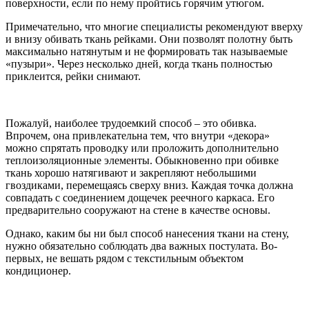
поверхности, если по нему пройтись горячим утюгом.
Примечательно, что многие специалисты рекомендуют вверху
и внизу обивать ткань рейками. Они позволят полотну быть
максимально натянутым и не формировать так называемые
«пузыри». Через несколько дней, когда ткань полностью
приклеится, рейки снимают.
Пожалуй, наиболее трудоемкий способ – это обивка.
Впрочем, она привлекательна тем, что внутри «декора»
можно спрятать проводку или проложить дополнительно
теплоизоляционные элементы. Обыкновенно при обивке
ткань хорошо натягивают и закрепляют небольшими
гвоздиками, перемещаясь сверху вниз. Каждая точка должна
совпадать с соединением дощечек реечного каркаса. Его
предварительно сооружают на стене в качестве основы.
Однако, каким бы ни был способ нанесения ткани на стену,
нужно обязательно соблюдать два важных постулата. Во-
первых, не вешать рядом с текстильным объектом
кондиционер.