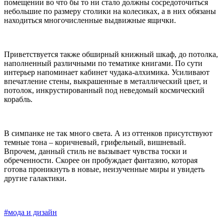
помещении во что бы то ни стало должны сосредоточиться
небольшие по размеру столики на колесиках, а в них обязаны
находиться многочисленные выдвижные ящички.
Приветствуется также обширный книжный шкаф, до потолка,
наполненный различными по тематике книгами. По сути
интерьер напоминает кабинет чудака-алхимика. Усиливают
впечатление стены, выкрашенные в металлический цвет, и
потолок, инкрустированный под неведомый космический
корабль.
В симпанке не так много света. А из оттенков присутствуют
темные тона – коричневый, грифельный, вишневый.
Впрочем, данный стиль не вызывает чувства тоски и
обреченности. Скорее он пробуждает фантазию, которая
готова проникнуть в новые, неизученные миры и увидеть
другие галактики.
#мода и дизайн