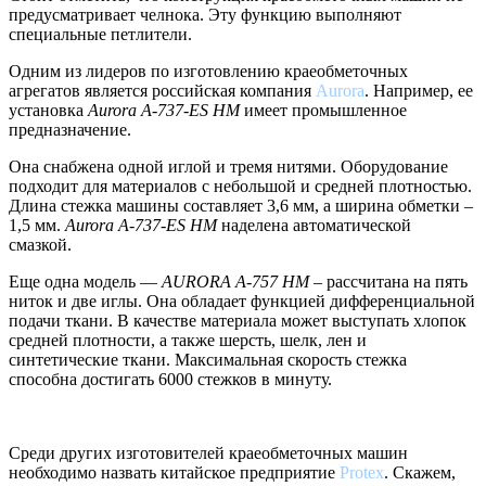
предусматривает челнока. Эту функцию выполняют
специальные петлители.
Одним из лидеров по изготовлению краеобметочных
агрегатов является российская компания
Aurora
. Например, ее
установка
Aurora A-737-ES HM
имеет промышленное
предназначение.
Она снабжена одной иглой и тремя нитями. Оборудование
подходит для материалов с небольшой и средней плотностью.
Длина стежка машины составляет 3,6 мм, а ширина обметки –
1,5 мм.
Aurora A-737-ES HM
наделена автоматической
смазкой.
Еще одна модель —
AURORA A-757 HM
– рассчитана на пять
ниток и две иглы. Она обладает функцией дифференциальной
подачи ткани. В качестве материала может выступать хлопок
средней плотности, а также шерсть, шелк, лен и
синтетические ткани. Максимальная скорость стежка
способна достигать 6000 стежков в минуту.
Среди других изготовителей краеобметочных машин
необходимо назвать китайское предприятие
Protex
. Скажем,