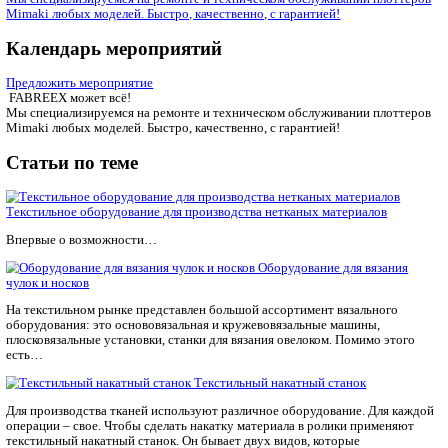
Например, модель
JATI JT-03-100
является пневматической. 
рекомендована для фиксации клепок на предметах одежды, сум
также тентах. Установка снабжена лазерным лучом, который 
точной позиции фурнитуры. За силу прижима отвечает регуля
Другое оборудование —
SM900-N SEUNG MIN
— рассчитано
металлических пуговиц на джинсы. Диаметр фурнитуры мож
варьироваться от 13 до 24 мм.
#оборудование
FABREEX может всё!
Мы специализируемся на ремонте и техническом обслуживан
Mimaki любых моделей. Быстро, качественно, с гарантией!
Календарь мероприятий
Предложить мероприятие
FABREEX может всё!
Мы специализируемся на ремонте и техническом обслуживан
Mimaki любых моделей. Быстро, качественно, с гарантией!
Статьи по теме