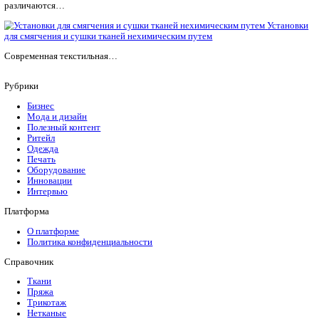
Текстильное оборудование для производства нетканых матер
Впервые о возможности…
Оборудование для
чулок и носков
На текстильном рынке представлен большой ассортимент вяз
оборудования: это основовязальная и кружевовязальные маш
плосковязальные установки, станки для вязания овелоком. По
есть…
Текстильный накатный стан
Для производства тканей используют различное оборудовани
операции – свое. Чтобы сделать накатку материала в ролики
текстильный накатный станок. Он бывает двух видов, которы
различаются…
для смягчения и сушки тканей нехимическим путем
Современная текстильная…