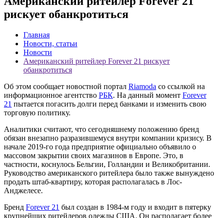
Американский ритейлер Forever 21
рискует обанкротиться
Главная
Новости, статьи
Новости
Американский ритейлер Forever 21 рискует
обанкротиться
Об этом сообщает новостной портал
Riamoda
со ссылкой на
информационное агентство
РБК
. На данный момент
Forever
21
пытается погасить долги перед банками и изменить свою
торговую политику.
Аналитики считают, что сегодняшнему положению бренд
обязан внезапно разразившемуся внутри компании кризису. В
начале 2019-го года предприятие официально объявило о
массовом закрытии своих магазинов в Европе. Это, в
частности, коснулось Бельгии, Голландии и Великобритании.
Руководство американского ритейлера было также вынуждено
продать штаб-квартиру, которая располагалась в Лос-
Анджелесе.
Бренд
Forever 21
был создан в 1984-м году и входит в пятерку
крупнейших ритейлеров одежды США. Он располагает более