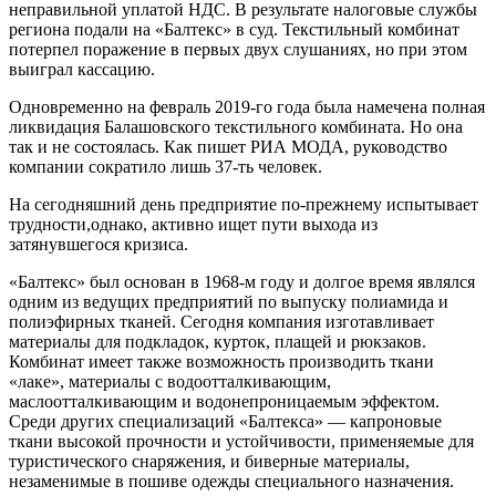
неправильной уплатой НДС. В результате налоговые службы
региона подали на «Балтекс» в суд. Текстильный комбинат
потерпел поражение в первых двух слушаниях, но при этом
выиграл кассацию.
Одновременно на февраль 2019-го года была намечена полная
ликвидация Балашовского текстильного комбината. Но она
так и не состоялась. Как пишет РИА МОДА, руководство
компании сократило лишь 37-ть человек.
На сегодняшний день предприятие по-прежнему испытывает
трудности,однако, активно ищет пути выхода из
затянувшегося кризиса.
«Балтекс» был основан в 1968-м году и долгое время являлся
одним из ведущих предприятий по выпуску полиамида и
полиэфирных тканей. Сегодня компания изготавливает
материалы для подкладок, курток, плащей и рюкзаков.
Комбинат имеет также возможность производить ткани
«лаке», материалы с водоотталкивающим,
маслоотталкивающим и водонепроницаемым эффектом.
Среди других специализаций «Балтекса» — капроновые
ткани высокой прочности и устойчивости, применяемые для
туристического снаряжения, и биверные материалы,
незаменимые в пошиве одежды специального назначения.