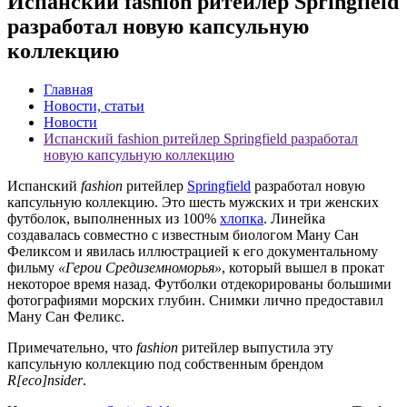
Испанский fashion ритейлер Springfield
разработал новую капсульную
коллекцию
Главная
Новости, статьи
Новости
Испанский fashion ритейлер Springfield разработал
новую капсульную коллекцию
Испанский
fashion
ритейлер
Springfield
разработал новую
капсульную коллекцию. Это шесть мужских и три женских
футболок, выполненных из 100%
хлопка
. Линейка
создавалась совместно с известным биологом Ману Сан
Феликсом и явилась иллюстрацией к его документальному
фильму
«Герои Средиземноморья»
, который вышел в прокат
некоторое время назад. Футболки отдекорированы большими
фотографиями морских глубин. Снимки лично предоставил
Ману Сан Феликс.
Примечательно, что
fashion
ритейлер выпустила эту
капсульную коллекцию под собственным брендом
R[eco]nsider
.