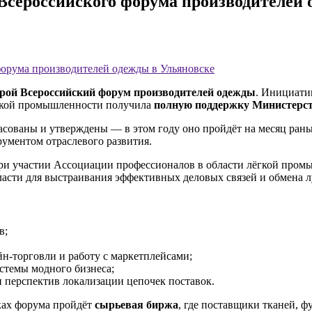
Всероссийского форума производителей 
форума производителей одежды в Ульяновске
рой Всероссийский форум производителей одежды
. Инициати
лёгкой промышленности получила
полную поддержку Министерс
асованы и утверждены — в этом году оно пройдёт на месяц рань
рументом отраслевого развития.
при участии Ассоциации профессионалов в области лёгкой пром
власти для выстраивания эффективных деловых связей и обмена
в;
йн-торговли и работу с маркетплейсами;
стемы модного бизнеса;
 перспектив локализации цепочек поставок.
мках форума пройдёт
сырьевая биржа
, где поставщики тканей, 