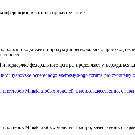
 конференция
, в которой примут участие:
ю роль в продвижении продукции региональных производителе
шленности.
 и поддержке федерального центра, продолжает утверждаться как
nie-v-ulyanovske-ocherednogo-vserossiyskogo-foruma-proizvoditeley-
плоттеров Mimaki любых моделей. Быстро, качественно, с гара
плоттеров Mimaki любых моделей. Быстро, качественно, с гара