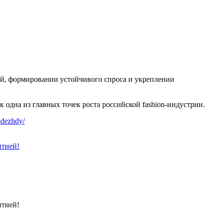
й, формировании устойчивого спроса и укреплении
 одна из главных точек роста российской fashion-индустрии.
odezhdy/
нтией!
нтией!