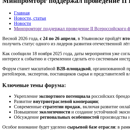
Минпромторг поддержал проведение II 
Главная
Новости, статьи
Новости
Минпромторг поддержал проведение II Всероссийского 
Весной 2026 года,
с 24 по 26 апреля
, в Ульяновске пройдёт
вто
получить статус одного из лидеров развития отечественной 
Как сообщили 18 ноября 2025 года, даты мероприятия уже согл
интересе к событию и стремлении сделать его системным инст
Форум станет масштабной
B2B-площадкой
, организованной 
ритейлеров, экспертов, поставщиков сырья и представителей 
Ключевые темы форума:
Укрепление
экспортного потенциала
российских брендо
Развитие
внутриотраслевой кооперации
;
Современные
стратегии продаж
, включая развитие онла
Повышение
экологичности
и создание устойчивой экоси
Обсуждение
региональных особенностей
производства и
Особое внимание будет уделено
сырьевой базе отрасли
: в ра