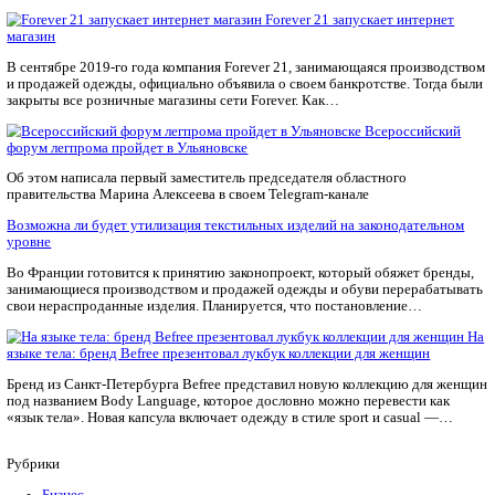
развивать импортозамещение и технологический суверенитет,
нужно с подготовки людей», — резюмировала она.
Источник:
legport.ru
FABREEX может всё!
Мы специализируемся на ремонте и техническом обслуживан
Mimaki любых моделей. Быстро, качественно, с гарантией!
Календарь мероприятий
Предложить мероприятие
FABREEX может всё!
Мы специализируемся на ремонте и техническом обслуживан
Mimaki любых моделей. Быстро, качественно, с гарантией!
Статьи по теме
Forever 21 запускает
магазин
В сентябре 2019-го года компания Forever 21, занимающаяся
и продажей одежды, официально объявила о своем банкротств