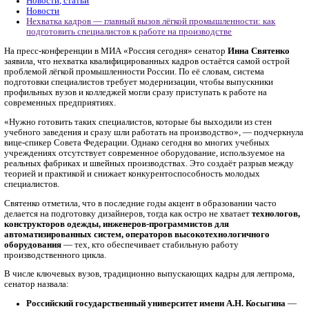
промышленности: как подготовить спе
к работе на производстве
Главная
Новости, статьи
Новости
Нехватка кадров — главный вызов лёгкой промышленнос
подготовить специалистов к работе на производстве
На пресс-конференции в МИА «Россия сегодня» сенатор
Инна
заявила, что нехватка квалифицированных кадров остаётся с
проблемой лёгкой промышленности России. По её словам, си
подготовки специалистов требует модернизации, чтобы вып
профильных вузов и колледжей могли сразу приступать к рабо
современных предприятиях.
«Нужно готовить таких специалистов, которые бы выходили и
учебного заведения и сразу шли работать на производство»,
вице-спикер Совета Федерации. Однако сегодня во многих у
учреждениях отсутствует современное оборудование, исполь
реальных фабриках и швейных производствах. Это создаёт р
теорией и практикой и снижает конкурентоспособность мол
специалистов.