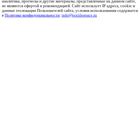
Бизнес
Мода и дизайн
Полезный контент
Ритейл
Одежда
Печать
Оборудование
Инновации
Интервью
Платформа
О платформе
Политика конфиденциальности
Справочник
Ткани
Пряжа
Трикотаж
Нетканые
Волокна
© ИП Макарова 2026