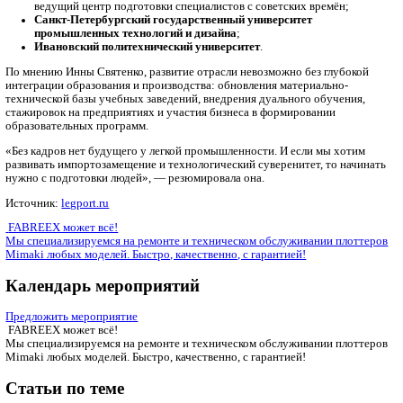
Святенко отметила, что в последние годы акцент в образован
делается на подготовку дизайнеров, тогда как остро не хвата
конструкторов одежды, инженеров-программистов для
автоматизированных систем, операторов высокотехнологи
оборудования
— тех, кто обеспечивает стабильную работу
производственного цикла.
В числе ключевых вузов, традиционно выпускающих кадры дл
сенатор назвала:
Российский государственный университет имени А.Н.
ведущий центр подготовки специалистов с советских вр
Санкт-Петербургский государственный университет
промышленных технологий и дизайна
;
Ивановский политехнический университет
.
По мнению Инны Святенко, развитие отрасли невозможно без
интеграции образования и производства: обновления материа
технической базы учебных заведений, внедрения дуального о
стажировок на предприятиях и участия бизнеса в формирова
образовательных программ.
«Без кадров нет будущего у легкой промышленности. И если 