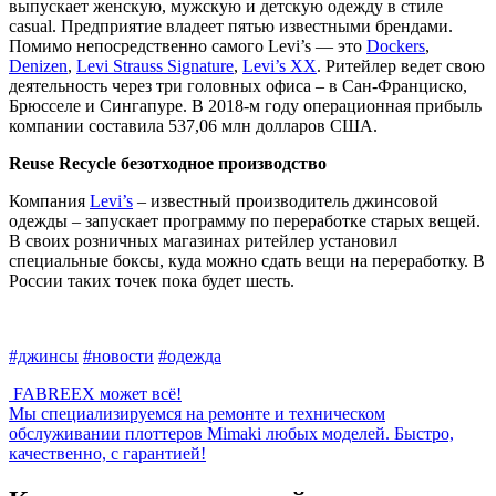
выпускает женскую, мужскую и детскую одежду в стиле
casual. Предприятие владеет пятью известными брендами.
Помимо непосредственно самого Levi’s — это
Dockers
,
Denizen
,
Levi Strauss Signature
,
Levi’s XX
. Ритейлер ведет свою
деятельность через три головных офиса – в Сан-Франциско,
Брюсселе и Сингапуре. В 2018-м году операционная прибыль
компании составила 537,06 млн долларов США.
Reuse Recycle безотходное производство
Компания
Levi’s
– известный производитель джинсовой
одежды – запускает программу по переработке старых вещей.
В своих розничных магазинах ритейлер установил
специальные боксы, куда можно сдать вещи на переработку. В
России таких точек пока будет шесть.
#джинсы
#новости
#одежда
FABREEX может всё!
Мы специализируемся на ремонте и техническом
обслуживании плоттеров Mimaki любых моделей. Быстро,
качественно, с гарантией!