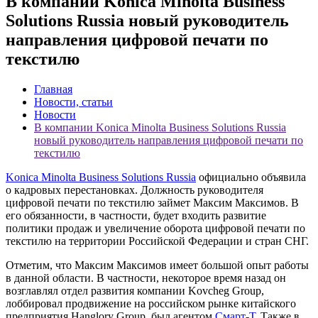
В компании Konica Minolta Business
Solutions Russia новый руководитель
направления цифровой печати по
текстилю
Главная
Новости, статьи
Новости
В компании Konica Minolta Business Solutions Russia
новый руководитель направления цифровой печати по
текстилю
Konica Minolta Business Solutions Russia
официально объявила
о кадровых перестановках. Должность руководителя
цифровой печати по текстилю займет Максим Максимов. В
его обязанности, в частности, будет входить развитие
политики продаж и увеличение оборота цифровой печати по
текстилю на территории Российской Федерации и стран СНГ.
Отметим, что Максим Максимов имеет большой опыт работы
в данной области. В частности, некоторое время назад он
возглавлял отдел развития компании Kovcheg Group,
лоббировал продвижение на российском рынке китайского
предприятия Hanglory Group, был агентом
Смарт-Т
. Также в