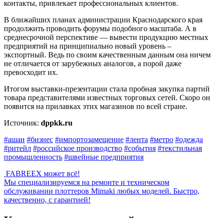
контакты, привлекает профессиональных клиентов.
В ближайших планах администрации Краснодарского края
продолжить проводить форумы подобного масштаба. А в
среднесрочной перспективе — вывести продукцию местных
предприятий на принципиально новый уровень –
экспортный. Ведь по своим качественным данным она ничем
не отличается от зарубежных аналогов, а порой даже
превосходит их.
Итогом выставки-презентации стала пробная закупка партий
товара представителями известных торговых сетей. Скоро он
появится на прилавках этих магазинов по всей стране.
Источник:
dppkk.ru
#ашан
#бизнес
#импортозамещение
#лента
#метро
#одежда
#ритейл
#российское производство
#события
#текстильная
промышленность
#швейные предприятия
FABREEX может всё!
Мы специализируемся на ремонте и техническом
обслуживании плоттеров Mimaki любых моделей. Быстро,
качественно, с гарантией!