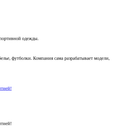
спортивной одежды.
лье, футболки. Компания сама разрабатывает модели,
нтией!
нтией!