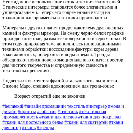
Неожиданное использование сеток и технических тканей.
Этнические интерьеры становятся более элегантными и
универсальными. Теперь это современный взгляд на
традиционные орнаменты и техники производства.
Минералы с других планет продолжают тему драгоценных
камней и фактуры мрамора. На смену черно-белой графике
приходят потертые, размытые поверхности в серых тонах. В
этом году природная тема дополнилась инновационными
техниками обработки: воссоздание фактуры коры дерева,
кожи животных, поверхности воды и земли. Тренды
объединяют поиск нового эмоционального опыта, простор
для чистого творчества и определенную смелость в
текстильных решениях.
Подвести итог хочется фразой итальянского альпиниста
Симона Маро, ставшей вдохновением для тренд-зоны:
Возраст открытий еще не закончен
#heimtextil
#дизайн
#домашний текстиль
#интерьер
#мода и
дизайн
#принты
#события
#текстиль
#текстильная
промышленность
#ткани для пледов
#ткани для покрывал
#ткани для постельного белья
#ткани для скатертей
#ткани
для штор
#ткань
#тренды