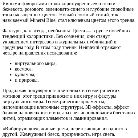
Явными фаворитами стали «припудренные» оттенки
бежевого, розового, зеленовато-синего и глубокие спокойные
тона насыщенных цветов. Новый сложный синий, так
называемый Mineral Blue, стал ключевым цветом этого тренда.
Фактуры, как всегда, необычны. Цвета — в русле новейших
тенденций колористики. Без сомнения, они станут
украшением интерьеров и журнальных публикаций в
грядущем году. В этом году тренды Heimtextil отражают
четыре направления исследования:
виртуального мира;
космоса;
культуры;
и природы.
Продолжая популярность цветочных и геометрических
мотивов, этот тренд привносит в них игру и фактуры
виртуального мира. Геометрические орнаменты,
напоминающие клеточные структуры, 3D-эффекты, эффект
бликов на поверхности воды за счет использования блестящих
нитей, отражающих элементов и ламинирования.
«Вибрирующие», живые цвета, перетекающие из одного в
другой. Жемчужный блеск, прозрачность, игра света.