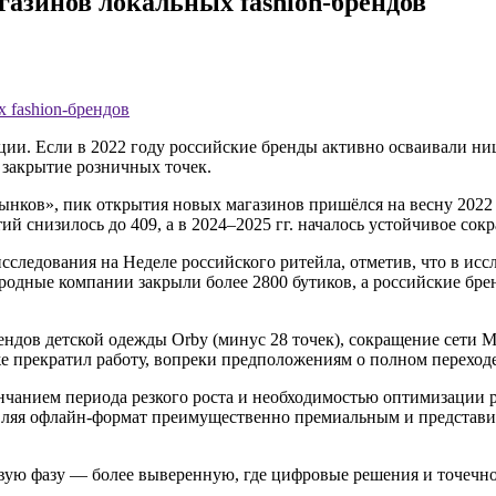
газинов локальных fashion-брендов
 fashion-брендов
ции. Если в 2022 году российские бренды активно осваивали ни
 закрытие розничных точек.
ков», пик открытия новых магазинов пришёлся на весну 2022 г
ий снизилось до 409, а в 2024–2025 гг. началось устойчивое сок
следования на Неделе российского ритейла, отметив, что в исс
родные компании закрыли более 2800 бутиков, а российские бре
дов детской одежды Orby (минус 28 точек), сокращение сети Mod
е прекратил работу, вопреки предположениям о полном переходе в
ончанием периода резкого роста и необходимостью оптимизации 
авляя офлайн-формат преимущественно премиальным и представи
овую фазу — более выверенную, где цифровые решения и точечн