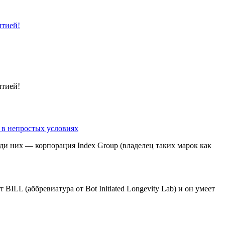
нтией!
нтией!
 в непростых условиях
ди них — корпорация Index Group (владелец таких марок как
ILL (аббревиатура от Bot Initiated Longevity Lab) и он умеет