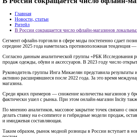
В России сокращается число офлайн-ма
Главная
Новости, статьи
Ритейл
В России сокращается число офлайн-магазинов локальных
Сегмент офлайн-торговли в сфере моды постепенно сдает пози
середине 2025 года наметилась противоположная тенденция —
Согласно данным аналитической группы «РБК Исследования рын
продаж одежды, обуви и аксессуаров. В 2023 году число открыт
Руководитель группы Инга Микаелян представила результаты ис
активно расширявшиеся после 2022 года. За это время междуна
магазина.
Среди ярких примеров — снижение количества магазинов у брен
фактически ушел с рынка. При этом онлайн-магазин Incity такж
По мнению аналитиков, массовое закрытие точек связано с ок
делать ставку на e-commerce и гибридные модели продаж, ост
и имиджевая составляющая.
Таким образом, рынок модной розницы в России вступает в н
ростом.