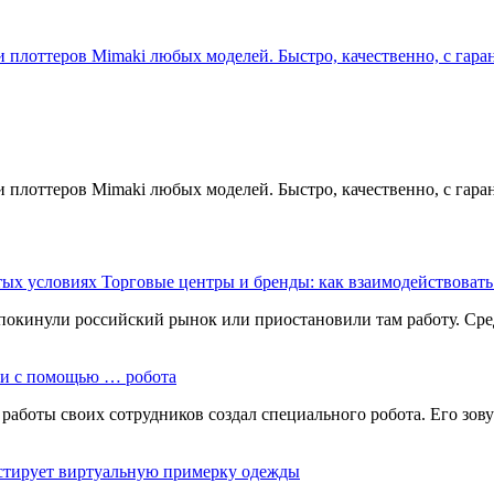
плоттеров Mimaki любых моделей. Быстро, качественно, с гара
плоттеров Mimaki любых моделей. Быстро, качественно, с гара
Торговые центры и бренды: как взаимодействовать
 покинули российский рынок или приостановили там работу. Сре
ки с помощью … робота
боты своих сотрудников создал специального робота. Его зовут B
стирует виртуальную примерку одежды