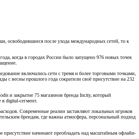
ши, освободившиеся после ухода международных сетей, то к
ода, когда в городах России было запущено 976 новых точек
ращение.
ледование включались сети с тремя и более торговыми точками,
нды с весны прошлого года сократили своё присутствие на 232
is и закрытие 75 магазинов бренда Incity, который
 digital-сегмент.
расходов. Современные реалии заставляют локальных игроков
тельским брендам, где важны атмосфера, персональный подход
ое присутствие начинают преобладать над масштабным офлайн-