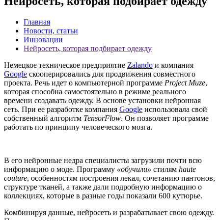
Нейросеть, которая подбирает одежду
Главная
Новости, статьи
Инновации
Нейросеть, которая подбирает одежду
Немецкое техническое предприятие
Zalando
и компания
Google
скооперировались для продвижения совместного
проекта. Речь идет о компьютерной программе
Project Muze
,
которая способна самостоятельно в режиме реального
времени создавать одежду. В основе установки нейронная
сеть. При ее разработке компания
Google
использовала свой
собственный алгоритм
TensorFlow
. Он позволяет программе
работать по принципу человеческого мозга.
В его нейронные недра специалисты загрузили почти всю
информацию о моде. Программу
«обучили»
стилям
haute
couture
, особенностям построения лекал, сочетанию пантонов,
структуре тканей, а также дали подробную информацию о
коллекциях, которые в разные годы показали 600 кутюрье.
Комбинируя данные, нейросеть и разрабатывает свою одежду.