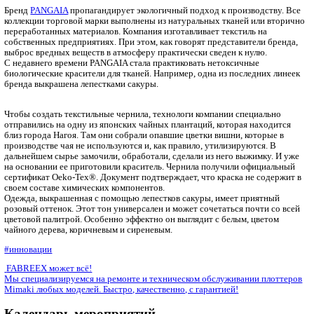
Главная
Новости, статьи
Инновации
Одежда цвета сакуры
Бренд
PANGAIA
пропагандирует экологичный подход к произ
коллекции торговой марки выполнены из натуральных тканей
переработанных материалов. Компания изготавливает текстил
собственных предприятиях. При этом, как говорят представи
выброс вредных веществ в атмосферу практически сведен к н
С недавнего времени PANGAIA стала практиковать нетоксичн
биологические красители для тканей. Например, одна из посл
бренда выкрашена лепестками сакуры.
Чтобы создать текстильные чернила, технологи компании спе
отправились на одну из японских чайных плантаций, которая
близ города Нагоя. Там они собрали опавшие цветки вишни, к
производстве чая не используются и, как правило, утилизиру
дальнейшем сырье замочили, обработали, сделали из него вы
на основании ее приготовили краситель. Чернила получили 
сертификат Oeko-Tex®. Документ подтверждает, что краска н
своем составе химических компонентов.