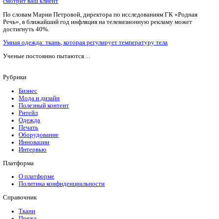
Mimaki любых моделей. Быстро, качественно, с гарантией!
Статьи по теме
Платья, за которыми можно следить
В 2014-м году в музей текстиля Канады…
Этот текстиль
распознавать движения
Специалисты из технологического университета Массачусетс
ткань, способную распознавать движения человека. Для созд
текстиля задействовали несколько видов волокон — пьезоре
Новая эра в рекламе. Айтрекинг-система покажет, на что дейс
смотрит ваш клиент
По словам Марии Петровой, директора по исследованиям ГК
Речь», в ближайший год инфляция на телевизионную рекламу
достигнуть 40%.
Умная одежда: ткань, которая регулирует температуру тела