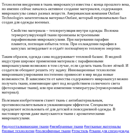
Главная
Новости, статьи
Инновации
Внедрение микрокапсул в ткань
Технология внедрения в ткань микрокапсул известна с конца 
но именно сейчас началось активное создание материалов, с
микрокапсулы самых разных веществ. Американская компания
Technologies запатентовала материал Outlast, который перво
создан для одежды военных.
Свойство материала – теплорегуляция внутри одежды. 
терморегулирующей ткани пронизаны встроенными
парафиновыми микрокапсулами. При нагревании параф
плавится, поглощая избыток тепла. При охлаждении пар
капсулах затвердевает и отдаёт поглощённую тепловую
Таким образом, одежда сама поддерживает тепловой баланс.
индустрии широкое применения материала с парафиновыми
микрокапсулами возможно в том случае, если сделать ткань бо
создатели обещают решить эту задачу. Инновационные техно
микроинкапсулирования постепенно привносят в мир моды н
возможности. В зависимости от качества содержимого микро