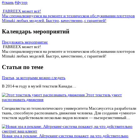
получать ткани, изменяющие цвет под воздействием солнечно
(фотохромные ткани), или при изменении температуры (тер
материал).
Полезным изобретением станет ткань с антибактериальным,
противовоспалительным и увлажняющим эффектом. Специал
предлагают использовать её для детской и повседневной оде
настоящее время даже выпускаются ткани с ароматическими
микрокапсулами.
#водоотталкивающие ткани
#мембранные ткани
#нетканые м
#новые технологии
#полиэфирные ткани
#текстиль
#ткани дл
#ткань
#футер
FABREEX может всё!
Мы специализируемся на ремонте и техническом обслуживан
Mimaki любых моделей. Быстро, качественно, с гарантией!
Календарь мероприятий
Предложить мероприятие
FABREEX может всё!
Мы специализируемся на ремонте и техническом обслуживан