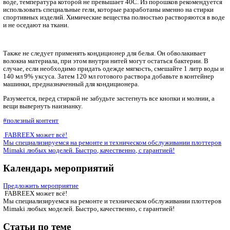
форму.
Специалисты говорят, что перед стиркой одежду лучше пред
замочить. Если в машинке есть данная функция – все прекрасн
расстраиваться не стоит. Замачивание допускается проводит
способом. Достаточно налить в таз воды комнатной температ
добавить туда немного уксуса в пропорции 1:4. В таком раст
спортивные изделия держат от 15-ти до 30-ти минут.
Стирать спортивные футболки, брюки и куртки нужно также 
воде, температура которой не превышает 40С. Из порошков 
использовать специальные гели, которые разработаны именно
спортивных изделий. Химические вещества полностью раство
и не оседают на ткани.
Также не следует применять кондиционер для белья. Он обво
волокна материала, при этом внутри нитей могут остаться ба
случае, если необходимо придать одежде мягкость, смешайте 
140 мл 9% уксуса. Затем 120 мл готового раствора добавьте в
машинки, предназначенный для кондиционера.