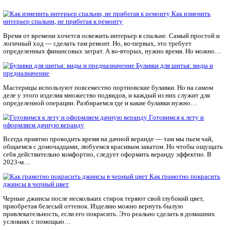
Разумеется, перед стиркой не забудьте застегнуть все кнопки 
вещи вывернуть наизнанку.
#полезный контент
FABREEX может всё!
Мы специализируемся на ремонте и техническом обслуживан
Mimaki любых моделей. Быстро, качественно, с гарантией!
Календарь мероприятий
Предложить мероприятие
FABREEX может всё!
Мы специализируемся на ремонте и техническом обслуживан
Mimaki любых моделей. Быстро, качественно, с гарантией!
Статьи по теме
Как
интерьер спальни, не прибегая к ремонту
Время от времени хочется освежить интерьер в спальне. Сам
логичный ход — сделать там ремонт. Но, во-первых, это треб