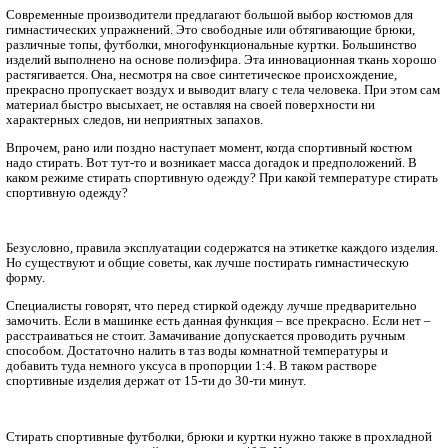
Главная
Новости, статьи
Полезный контент
Чем и как стирать спортивную одежду
Современные производители предлагают большой выбор кос
гимнастических упражнений. Это свободные или обтягивающ
различные топы, футболки, многофункциональные куртки. Б
изделий выполнено на основе полиэфира. Эта инновационная
растягивается. Она, несмотря на свое синтетическое происхо
прекрасно пропускает воздух и выводит влагу с тела человека
материал быстро высыхает, не оставляя на своей поверхности
характерных следов, ни неприятных запахов.
Впрочем, рано или поздно наступает момент, когда спортивн
надо стирать. Вот тут-то и возникает масса догадок и предпо
каком режиме стирать спортивную одежду? При какой темпер
спортивную одежду?
Безусловно, правила эксплуатации содержатся на этикетке ка
Но существуют и общие советы, как лучше постирать гимна