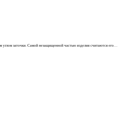
арантией!
арантией!
едину
для левшей и правшей, с разным углом заточки. Самой незащ