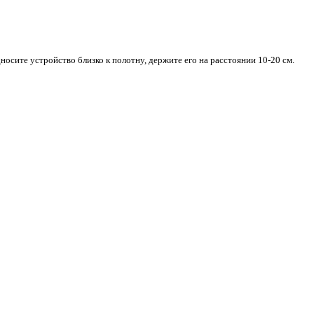
.
те к ее лицевой стороне. Не подносите устройство близко к пол