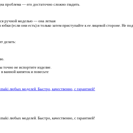
 изделия есть одна проблема — его достаточно сложно гладить
го воспользоваться ручной моделью — она легкая
асть и карманы юбки (если они есть) и только затем приступай
а. Что предстоит делать:
мпературы;
го влажную марлю.
 до ткани, так вы точно не испортите изделие.
 баня. Пустите в ванной кипяток и повесьте
мостоятельно.