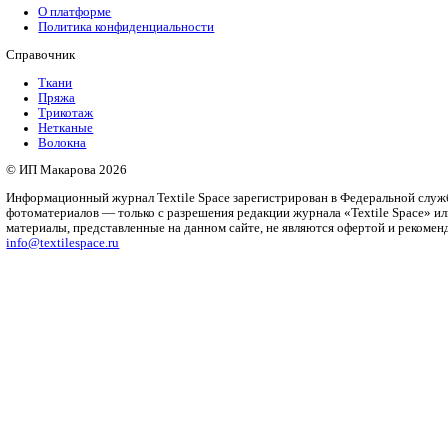
Уксус помогает при… стирке
Уксус — полезный во всех смыслах…
Рубрики
Бизнес
Мода и дизайн
Полезный контент
Ритейл
Одежда
Печать
Оборудование
Инновации
Интервью
Платформа
О платформе
Политика конфиденциальности
Справочник
Ткани