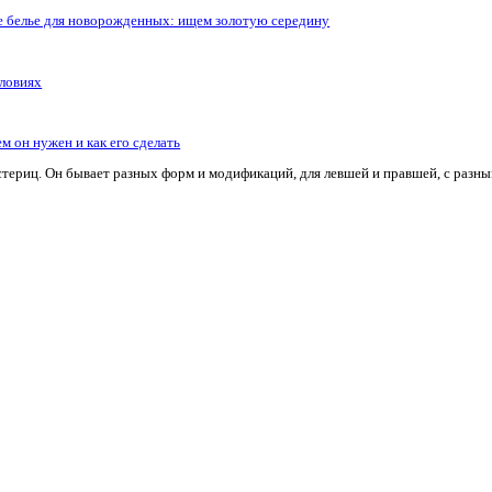
и плоттеров Mimaki любых моделей. Быстро, качественно, с г
и плоттеров Mimaki любых моделей. Быстро, качественно, с г
Постельное белье для новорожденных: ищем золотую сер
ь в домашних условиях
для ножниц: зачем он нужен и как его сделать
ументов у мастериц. Он бывает разных форм и модификаций, 