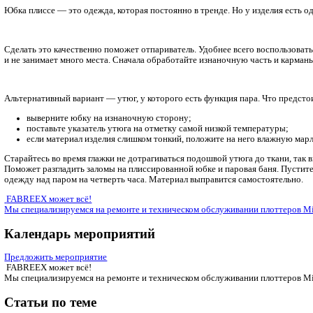
Главная
Новости, статьи
Полезный контент
Как гладить плиссированную юбку
Юбка плиссе — это одежда, которая постоянно в тренде. Но у
Сделать это качественно поможет отпариватель. Удобнее все
и не занимает много места. Сначала обработайте изнаночную ч
Альтернативный вариант — утюг, у которого есть функция пар
выверните юбку на изнаночную сторону;
поставьте указатель утюга на отметку самой низкой те
если материал изделия слишком тонкий, положите на не
Старайтесь во время глажки не дотрагиваться подошвой утюга
Поможет разгладить заломы на плиссированной юбке и паровая
одежду над паром на четверть часа. Материал выправится са