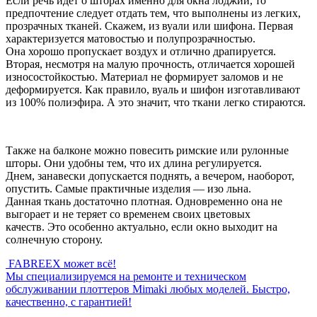
Если речь идет о шторах именно для окна лоджии, то
предпочтение следует отдать тем, что выполнены из легких,
прозрачных тканей. Скажем, из вуали или шифона. Первая
характеризуется матовостью и полупрозрачностью.
Она хорошо пропускает воздух и отлично драпируется.
Вторая, несмотря на малую прочность, отличается хорошей
износостойкостью. Материал не формирует заломов и не
деформируется. Как правило, вуаль и шифон изготавливают
из 100% полиэфира. А это значит, что ткани легко стираются.
Также на балконе можно повесить римские или рулонные
шторы. Они удобны тем, что их длина регулируется.
Днем, занавески допускается поднять, а вечером, наоборот,
опустить. Самые практичные изделия — изо льна.
Данная ткань достаточно плотная. Одновременно она не
выгорает и не теряет со временем своих цветовых
качеств. Это особенно актуально, если окно выходит на
солнечную сторону.
FABREEX может всё!
Мы специализируемся на ремонте и техническом
обслуживании плоттеров Mimaki любых моделей. Быстро,
качественно, с гарантией!