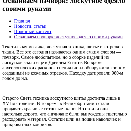
Осваиваем пэчворк: лоскутное одеяло
своими руками
Главная
Новости, статьи
Полезный контент
Осваиваем пэчворк: лоскутное одеяло своими руками
Текстильная мозаика, лоскутная техника, шитье из отрезков
ткани. Все это сегодня называется одним емким словом —
пэчворк. Самое любопытное, но о сборке изделий из
лоскутков знали еще в Древнем Египте. Во время
археологических раскопок специалисты обнаружили костюм,
созданный из кожаных отрезков. Находку датировали 980-м
годом до н.э.
Старого Света техника лоскутного шитья достигла лишь в
XVI-м столетии. В то время в Великобритании стали
продавать красивые ситцевые ткани. Но стоили они
настолько дорого, что англичане были вынуждены тщательно
расходовать материал. Остатки шли на пошив наволочек и
прикроватных ковриков.