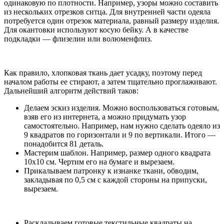
одинаковую по плотности. Например, узоры можно составить
из нескольких отрезков ситца. Для внутренней части одеяла
потребуется один отрезок материала, равный размеру изделия.
Для окантовки используют косую бейку. А в качестве
подкладки — флизелин или волюменфлиз.
Как правило, хлопковая ткань дает усадку, поэтому перед
началом работы ее стирают, а затем тщательно проглаживают.
Дальнейший алгоритм действий таков:
Делаем эскиз изделия. Можно воспользоваться готовым,
взяв его из интернета, а можно придумать узор
самостоятельно. Например, нам нужно сделать одеяло из
9 квадратов по горизонтали и 9 по вертикали. Итого —
понадобится 81 деталь.
Мастерим шаблон. Например, размер одного квадрата
10х10 см. Чертим его на бумаге и вырезаем.
Прикалываем патронку к изнанке ткани, обводим,
закладывая по 0,5 см с каждой стороны на припуски,
вырезаем.
Раскладываем готовые текстильные квадраты на