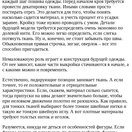
каждый шаг пошива одежды. Перед началом кроя требуется
провести декатировку ткани. Иными словами просто
постирать отрез. Это делается для того, чтобы понять
насколько садится материал, и учесть процент его усадки
заранее. Кройку тоже нужно проводить с умом. Детали
будущей модели требуется распределять очень экономно по
долевой нити. Его можно легко определить, если слегка
потянуть ткань. Ну и, конечно, не стоит забывать про швы.
Обыкновенная прямая строчка, зигзаг, оверлок – все это
способно пригодиться.
Немаловажную роль играет и конструкция будущей одежды.
От нее зависит, какие части выкройки стачиваются в начале, а
с какими можно и повременить.
Естественно, лидирующие позиции занимает ткань. А если
точнее, то ее положительные и отрицательные
характеристики. Если, скажем, материал сильно сыпется,
тогда припуски на швы делают значительно больше, чтобы
при неловком движении полотно не разошлось. Как правило,
для тонких тканей выбирают более тонкие швейные нитки и
такую же тонкую швейную иглу. А вот плотные материалы
требуют толстых ниток и иголок.
Разумеется, никуда не деться от особенностей фигуры. Если