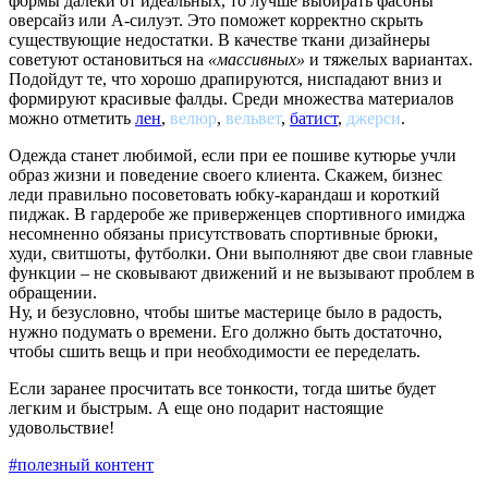
формы далеки от идеальных, то лучше выбирать фасоны
оверсайз или А-силуэт. Это поможет корректно скрыть
существующие недостатки. В качестве ткани дизайнеры
советуют остановиться на
«массивных»
и тяжелых вариантах.
Подойдут те, что хорошо драпируются, ниспадают вниз и
формируют красивые фалды. Среди множества материалов
можно отметить
лен
,
велюр
,
вельвет
,
батист
,
джерси
.
Одежда станет любимой, если при ее пошиве кутюрье учли
образ жизни и поведение своего клиента. Скажем, бизнес
леди правильно посоветовать юбку-карандаш и короткий
пиджак. В гардеробе же приверженцев спортивного имиджа
несомненно обязаны присутствовать спортивные брюки,
худи, свитшоты, футболки. Они выполняют две свои главные
функции – не сковывают движений и не вызывают проблем в
обращении.
Ну, и безусловно, чтобы шитье мастерице было в радость,
нужно подумать о времени. Его должно быть достаточно,
чтобы сшить вещь и при необходимости ее переделать.
Если заранее просчитать все тонкости, тогда шитье будет
легким и быстрым. А еще оно подарит настоящие
удовольствие!
#полезный контент