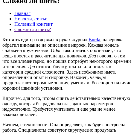
Сложно ли шить?
Главная
Новости, статьи
Полезный контент
Сложно ли шить?
Кто хоть один раз держал в руках журнал
Burda
, наверняка
обратил внимание на описание выкроек. Каждая модель
снабжена кружочками.
Один
такой значок обозначает, что
вещь простая и рассчитана для новичков.
Два
говорят о том,
что все элементарно, но пошив потребует некоторого времени
и терпения.
Три
относят блузку, платье или пиджак к
категории средней сложности. Здесь необходимо иметь
определенный опыт и сноровку. Наконец,
четыре
предполагают огромные знания, умения и, бесспорно наличие
хорошей швейной установки.
Впрочем, для того, чтобы сшить действительно качественную
одежду, которая бы радовала глаз, данных параметров
недостаточно. Требуется учитывать и еще ряд не менее
важных деталей.
Начнем, с технологии. Она определяет, как будет построена
работа. Специалисты советуют скрупулезно продумать