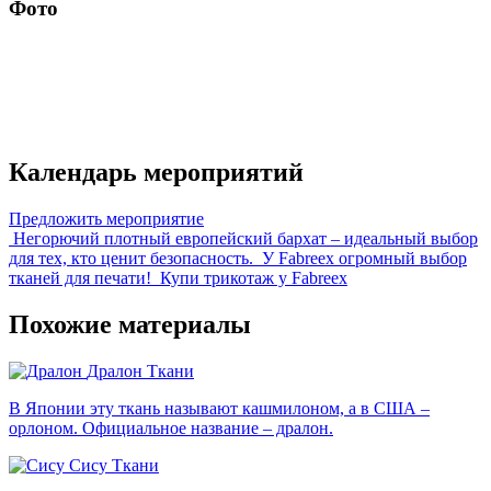
Фото
Календарь мероприятий
Предложить мероприятие
Негорючий плотный европейский бархат – идеальный выбор
для тех, кто ценит безопасность.
У Fabreex огромный выбор
тканей для печати!
Купи трикотаж у Fabreex
Похожие материалы
Дралон
Ткани
В Японии эту ткань называют кашмилоном, а в США –
орлоном. Официальное название – дралон.
Сису
Ткани