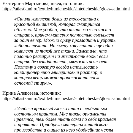
Екатерина Мартынова, швея, источник:
https://atlastkani.ru/textile/himicheskie/sinteticheskie/gloss-satin.html
«Сшила комплект белья из глосс-сатина с
красочной вышивкой, которая смотрится
объемно. Мне удобно, что ткань можно часто
стирать, причем материя полностью высыхает
за один вечер. Можно сразу прогладить и убрать
либо постелить. На смену хочу сшить еще один
комплект из такой же ткани. Заметила, что
полотно реагирует на жесткость воды: если
стираю без кондиционера, мягкость исчезает.
Поэтому я советую всегда использовать
кондиционер либо глицериновый раствор, в
котором вещь можно прополоскать после
основной стирки».
Ирина Алексеева, источник:
https://atlastkani.ru/textile/himicheskie/sinteticheskie/gloss-satin.html
«Увидела красивый глосс-сатин с необычным
восточным принтом. Мне такие орнаменты
нравятся, тем более ткань сама по себе красивая
и приятная. Приобрела материал китайского
производства и сшила из него удобнейшие чехлы