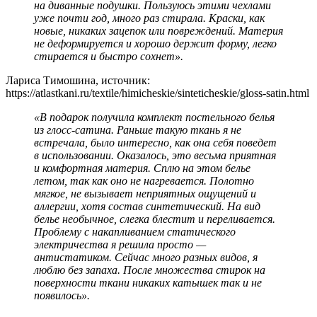
на диванные подушки. Пользуюсь этими чехлами
уже почти год, много раз стирала. Краски, как
новые, никаких зацепок или повреждений. Материя
не деформируется и хорошо держит форму, легко
стирается и быстро сохнет».
Лариса Тимошина, источник:
https://atlastkani.ru/textile/himicheskie/sinteticheskie/gloss-satin.html
«В подарок получила комплект постельного белья
из глосс-сатина. Раньше такую ткань я не
встречала, было интересно, как она себя поведет
в использовании. Оказалось, это весьма приятная
и комфортная материя. Сплю на этом белье
летом, так как оно не нагревается. Полотно
мягкое, не вызывает неприятных ощущений и
аллергии, хотя состав синтетический. На вид
белье необычное, слегка блестит и переливается.
Проблему с накапливанием статического
электричества я решила просто —
антистатиком. Сейчас много разных видов, я
люблю без запаха. После множества стирок на
поверхности ткани никаких катышек так и не
появилось».