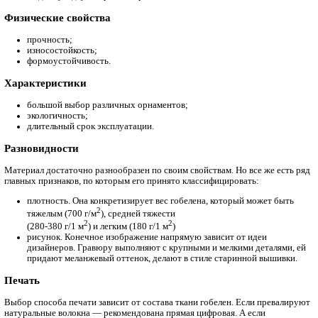
Состав
Для изготовления материала производители прибегают как к 
так и искусственному,
а также синтетическому сырью. При производстве ткани могу
использоваться:
шелк;
хлопок;
шерсть;
вискоза;
полиэстер;
акрил.
Химические свойства
не дает усадку во время стирки.
Физические свойства
прочность;
износостойкость;
формоустойчивость.