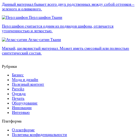
Полотно имеет положительные отзывы. Пользователей восхи
краски этой ткани.
Изделия из гобелена выглядят всегда объемно и роскошно.
Ирина, источник:
http://tkanchik.ru/otzyvy/otzyvy-o-tkani-gob
«Как-то решили произвести обивку всей мебели нашей,
переобивку) и вот продавец-консультант посоветовал
гобеленовое покрытие. Ну вот уже лет семь-восемь у н
обивка, и мы довольны, сильно не марается, ну может 
стараемся не пачкать, уж не знаю. Добротный матери
Злата, источник:
http://tkanchik.ru/otzyvy/otzyvy-o-tkani-gobe
«Гобелен очень хорошо смотрится в верхней одежде, о
прекрасно держит форму и создает впечатление набив
рисунка. У меня из гобелена демисезонное пальто и сум
нему. Мне очень нравится этот комплект, тем более чт
он не требует чего-то сверхъестественного».
ljule4ka, источник:
https://www.stranamam.ru/post/10347518/
«Как раз сейчас вышиваю картину гобеленом. Вышиваю
на станке. На пяльцах мне не очень удобно было. Мелко,