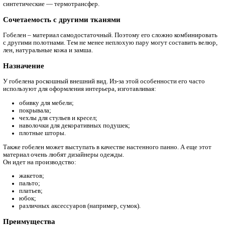
Характеристики
большой выбор различных орнаментов;
экологичность;
длительный срок эксплуатации.
Р
азновидности
Материал достаточно разнообразен по своим свойствам. Но в
главных признаков, по которым его принято классифицироват
плотность. Она конкретизирует вес гобелена, который 
2
тяжелым (700 г/м
), средней тяжести
2
2
(280-380 г/1 м
) и легким (180 г/1 м
)
рисунок. Конечное изображение напрямую зависит от и
дизайнеров. Гравюру выполняют с крупными и мелкими 
придают меланжевый оттенок, делают в стиле старинно
Печать
Выбор способа печати зависит от состава ткани гобелен. Ес
натуральные волокна — рекомендована прямая цифровая. А е