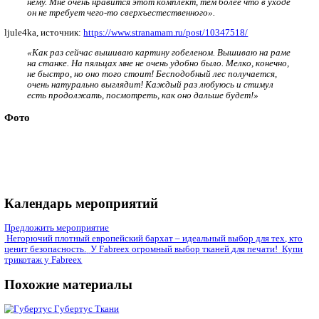
Как стирать
Самый лучший вариант ухода за гобеленом — сухая чистка. 
помощью пылесоса или щетки средней жесткости. Когда мате
необходима стирка, ее проводят машинным способом, выбир
режим (температура не должна превышать 30С). Отбеливать 
запрещено.
Как отжимать
Изделия из гобелена отжимают на средних оборотах центриф
Как сушить
Гобелен раскладывают на горизонтальной поверхности в хо
проветриваемом помещении.
Можно ли гладить
Гладить материал не рекомендуется. Воздействие горячего у
повредить структуру нитей.
Глажку можно заменить отпариванием.
Отзывы