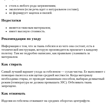
синтетические — термотрансфер.
Сочетаемость с другими тканями
Гобелен – материал самодостаточный. Поэтому его сложно к
с другими полотнами. Тем не менее неплохую пару могут сос
лен, натуральные кожа и замша.
Н
азначение
У гобелена роскошный внешний вид. Из-за этой особенности 
используют для оформления интерьера, изготавливая:
обивку для мебели;
покрывала;
чехлы для стульев и кресел;
наволочки для декоративных подушек;
плотные шторы.
Также гобелен может выступать в качестве настенного панно.
материал очень любят дизайнеры одежды.
Он идет на производство:
жакетов;