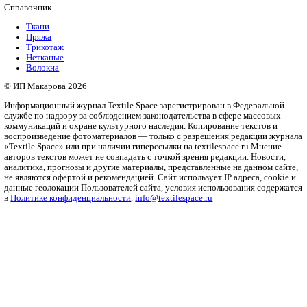
не быстро, но оно того стоит! Бесподобный лес получ
очень натурально выглядит! Каждый раз любуюсь и с
есть продолжать, посмотреть, как оно дальше будет!
Фото
Календарь мероприятий
Предложить мероприятие
Негорючий плотный европейский бархат – идеальный выбор д
ценит безопасность.
У Fabreex огромный выбор тканей для п
трикотаж у Fabreex
Похожие материалы
Губертус
Ткани