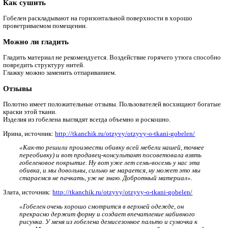
пальто;
платьев;
юбок;
различных аксессуаров (например, сумок).
Преимущества
стоек к любого рода загрязнениям;
экологичен (если речь идет о натуральном составе);
не формирует зацепок и пиллей.
Недостатки
является тяжелым материалом;
имеет высокую стоимость.
Рекомендации по уходу
Информация о том, что за ткань гобелен и из чего она состоит,
технической инструкции, которую производитель прилагает 
полотну. Там же подробно написано, как правильно ухаживать
материалом.