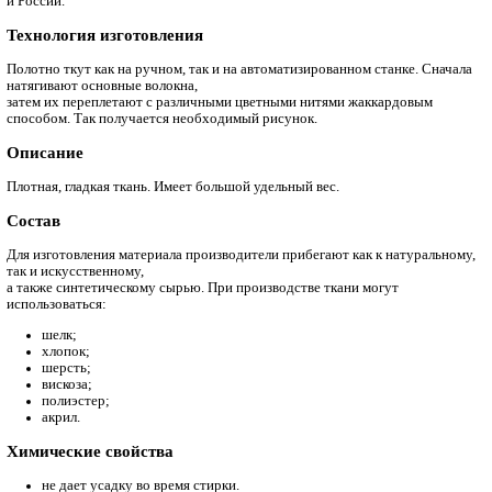
хорошо защищало помещения от холода.
В Россию искусство гобеленового ткачества пришло во время
Петра Великого. Пробную мануфактуру открыли в Санкт-Пете
директором стал французский мастер, выходец Королевской 
мануфактуры Филипп Бергагль. Под его руководством выпуск
как с традиционным библейским и пейзажным рисунком, так 
Производство
Сегодня изготавливают по всему миру. Наиболее крупные фа
находятся на территории Бельгии, Франции, США
и России.
Технология изготовления
Полотно ткут как на ручном, так и на автоматизированном ст
натягивают основные волокна,
затем их переплетают с различными цветными нитями жакка
способом. Так получается необходимый рисунок.
Описание
Плотная, гладкая ткань. Имеет большой удельный вес.