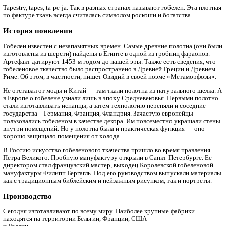
Главная
Текстильный справочник
Ткани
Гобелен
Tapestry, tapēs, ta-pe-ja. Так в разных странах называют гобел
по фактуре ткань всегда считалась символом роскоши и богатс
История
появления
Гобелен известен с незапамятных времен. Самые древние пол
изготовлены из шерсти) найдены в Египте в одной из гробниц
Артефакт датируют 1453-м годом до нашей эры. Также есть с
гобеленовое ткачество было распространено в Древней Грец
Риме. Об этом, в частности, пишет Овидий в своей поэме «М
Не отставал от моды и Китай — там ткали полотна из натурал
в Европе о гобелене узнали лишь в эпоху Средневековья. Пе
стали изготавливать испанцы, а затем технологию переняли и
государства – Германия, Франция, Фландрия. Зачастую евро
пользовались гобеленом в качестве декора. Им повсеместно 
внутри помещений. Но у полотна была и практическая функц