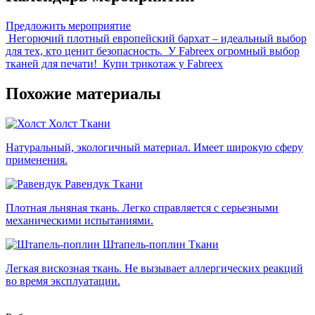
Предложить мероприятие
Негорючий плотный европейский бархат – идеальный выбор
для тех, кто ценит безопасность.
У Fabreex огромный выбор
тканей для печати!
Купи трикотаж у Fabreex
Похожие материалы
Холст
Ткани
Натуральный, экологичный материал. Имеет широкую сферу
применения.
Равендук
Ткани
Плотная льняная ткань. Легко справляется с серьезными
механическими испытаниями.
Штапель-поплин
Ткани
Легкая вискозная ткань. Не вызывает аллергических реакций
во время эксплуатации.