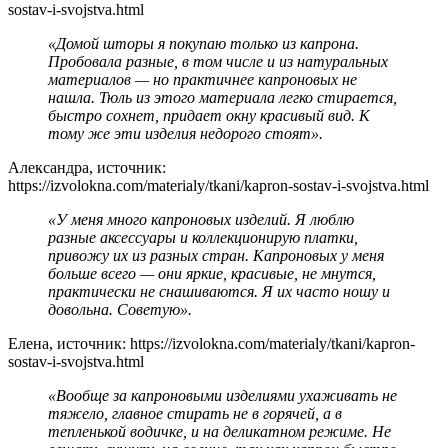
sostav-i-svojstva.html
«Домой шторы я покупаю только из капрона.
Пробовала разные, в том числе и из натуральных
материалов — но практичнее капроновых не
нашла. Тюль из этого материала легко стирается,
быстро сохнет, придает окну красивый вид. К
тому же эти изделия недорого стоят».
Александра, источник:
https://izvolokna.com/materialy/tkani/kapron-sostav-i-svojstva.html
«У меня много капроновых изделий. Я люблю
разные аксессуары и коллекционирую платки,
привожу их из разных стран. Капроновых у меня
больше всего — они яркие, красивые, не мнутся,
практически не снашиваются. Я их часто ношу и
довольна. Советую».
Елена, источник: https://izvolokna.com/materialy/tkani/kapron-
sostav-i-svojstva.html
«Вообще за капроновыми изделиями ухаживать не
тяжело, главное стирать не в горячей, а в
тепленькой водичке, и на деликатном режиме. Не