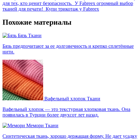
для тех, кто ценит безопасность.
У Fabreex огромный выбор
тканей для печати!
Купи трикотаж у Fabreex
Похожие материалы
Бязь
Ткани
Бязь предпочитают за ее долговечность и крепко сплетённые
нити.
Вафельный хлопок
Ткани
Вафельный хлопок — это текстурная хлопковая ткань. Она
появилась в Турции более двухсот лет назад.
Мемори
Ткани
Синтетическая ткань, хорошо держащая форму. Не дает усадку