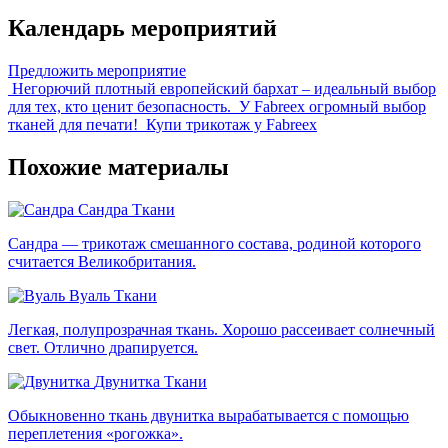
Календарь мероприятий
Предложить мероприятие
Негорючий плотный европейский бархат – идеальный выбор
для тех, кто ценит безопасность.
У Fabreex огромный выбор
тканей для печати!
Купи трикотаж у Fabreex
Похожие материалы
Сандра
Ткани
Сандра — трикотаж смешанного состава, родиной которого
считается Великобритания.
Вуаль
Ткани
Легкая, полупрозрачная ткань. Хорошо рассеивает солнечный
свет. Отлично драпируется.
Двунитка
Ткани
Обыкновенно ткань двунитка вырабатывается с помощью
переплетения «рогожка».