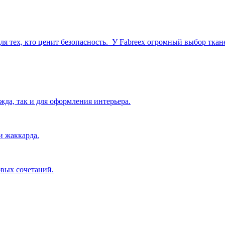
 тех, кто ценит безопасность.
У Fabreex огромный выбор ткане
жда, так и для оформления интерьера.
и жаккарда.
овых сочетаний.