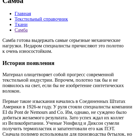
Самба
Главная
Текстильный справочник
Ткани
Самба
Самба готова выдержать самые серьезные механические
нагрузки. Недаром специалисты причисляют это полотно
к очень износостойким.
История появления
Материал олицетворяет собой прогресс современной
текстильной индустрии. Впрочем, полотно так бы и не
появилось на свет, если бы не изобретение синтетических
волокон.
Первые такие изыскания начались в Соединенных Штатах
Америки в 1926-м году. У руля стояли специалисты компании
EI du Pont de Nemours and Co. Им, однако, не суждено было
добиться желаемого результата. Зато успех ждал их коллег
из Великобритании. Ученые Уинфилд и Диксон сумели
получить термопластик и запатентовали его как ПЭТ.
Сначала полимер использовали для производства бутылок, но