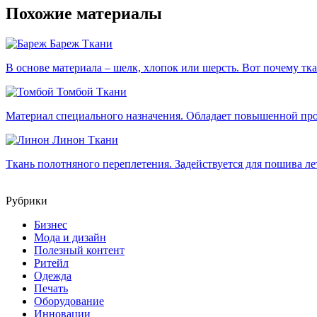
Похожие материалы
Бареж
Ткани
В основе материала – шелк, хлопок или шерсть. Вот почему тка
Томбой
Ткани
Материал специального назначения. Обладает повышенной про
Линон
Ткани
Ткань полотняного переплетения. Задействуется для пошива л
Рубрики
Бизнес
Мода и дизайн
Полезный контент
Ритейл
Одежда
Печать
Оборудование
Инновации