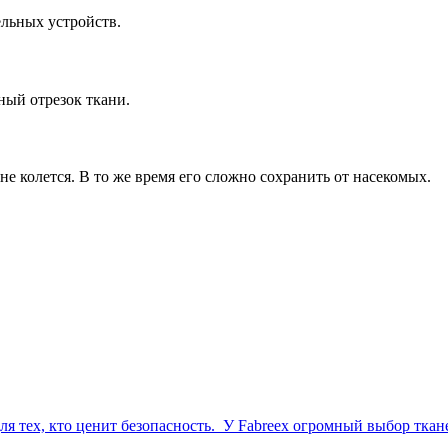
льных устройств.
ный отрезок ткани.
не колется. В то же время его сложно сохранить от насекомых.
 тех, кто ценит безопасность.
У Fabreex огромный выбор ткане