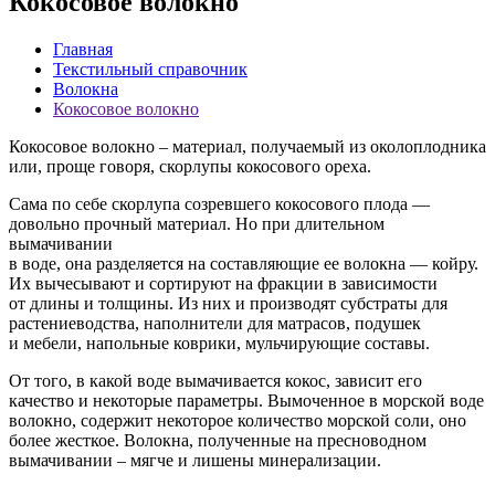
Кокосовое волокно
Главная
Текстильный справочник
Волокна
Кокосовое волокно
Кокосовое волокно – материал, получаемый из околоплодника
или, проще говоря, скорлупы кокосового ореха.
Сама по себе скорлупа созревшего кокосового плода —
довольно прочный материал. Но при длительном
вымачивании
в воде, она разделяется на составляющие ее волокна — койру.
Их вычесывают и сортируют на фракции в зависимости
от длины и толщины. Из них и производят субстраты для
растениеводства, наполнители для матрасов, подушек
и мебели, напольные коврики, мульчирующие составы.
От того, в какой воде вымачивается кокос, зависит его
качество и некоторые параметры. Вымоченное в морской воде
волокно, содержит некоторое количество морской соли, оно
более жесткое. Волокна, полученные на пресноводном
вымачивании – мягче и лишены минерализации.