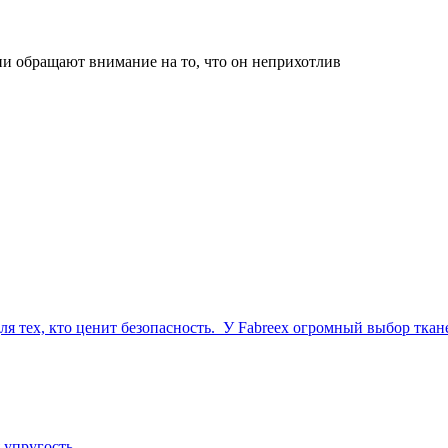
и обращают внимание на то, что он неприхотлив
 тех, кто ценит безопасность.
У Fabreex огромный выбор ткане
 упругость.