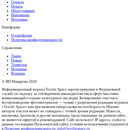
поддерживает горение.
...
10
...
18
19
20
21
22
...
30
40
...
Рубрики
Бизнес
Мода и дизайн
Полезный контент
Ритейл