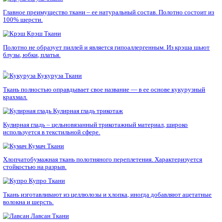
производится из хлопка.
Кримплен
Ткани
Впервые кримплен получили в 1946-м году в одной из лабор
Великобритании.
Кристалон
Ткани
Кристалон – ткань, созданная из волокон синтетического про
Основа кристалона состоит из капрона или нейлона, а уток из
Круль
Ткани
Главное преимущество ткани – ее натуральный состав. Полот
100% шерсти.
Крэш
Ткани
Полотно не образует пиллей и является гипоаллергенным. Из
блузы, юбки, платья.
Кукуруза
Ткани