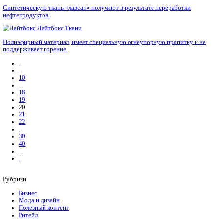
Ткань полностью оправдывает свое название — в ее основе 
крахмал.
Кулирная гладь
трикотаж
Кулирная гладь – цельновязанный трикотажный материал, ши
используется в текстильной сфере.
Кумач
Ткани
Хлопчатобумажная ткань полотняного переплетения. Характе
стойкостью на разрыв.
Купро
Ткани
Ткань изготавливают из целлюлозы и хлопка, иногда добавля
волокна и шерсть.
Лавсан
Ткани
Синтетическую ткань «лавсан» получают в результате перер
нефтепродуктов.
Лайтбокс
Ткани
Полиэфирный материал, имеет специальную огнеупорную про