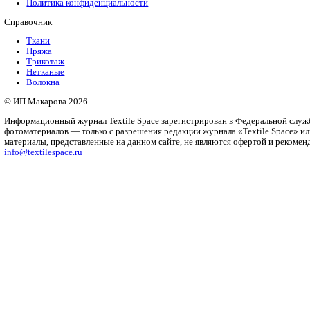
Фото
Календарь мероприятий
Предложить мероприятие
Похожие материалы
Саржевое переплетение
Саржевое переплетение входит в состав главных переплетен
Сложные переплетения
Одна из общепринятых классификаций делит все текстильные
Ворсовые переплетения