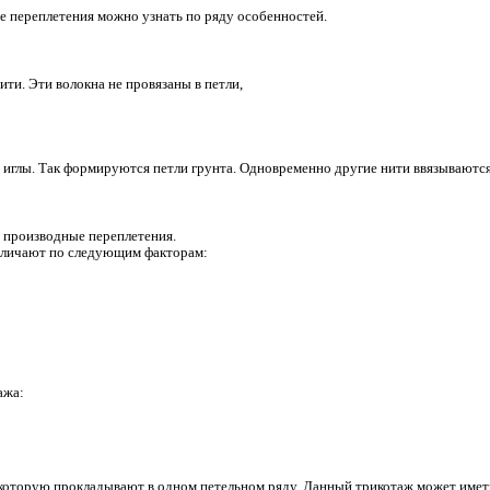
ениям. Уточные переплетения можно узнать по ряду особенно
полнительные нити. Эти волокна не провязаны в петли,
 протяжками.
рокладывают на иглы. Так формируются петли грунта. Одновре
ые главные или производные переплетения.
 переплетения различают по следующим факторам:
ые нити: