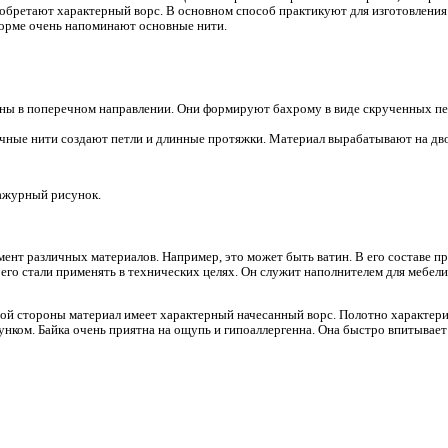
сть получать во время вязания много дополнительных вариант
ения – это соединение глади с уточными нитями.
 с игл, нити утка прокладывают одновременно между снятыми 
пуск трикотажа происходит без снятия и надевания петель. В р
ают полотну больше упругости.
различия зависят от функции уточной нити.
ывается исключительно на одну и ту же иглу.
емых нитей;
ити могут располагаться на изнаночной или лицевой стороне м
сти полотна приобретают характерный ворс. В основном спосо
ити по своей форме очень напоминают основные нити.