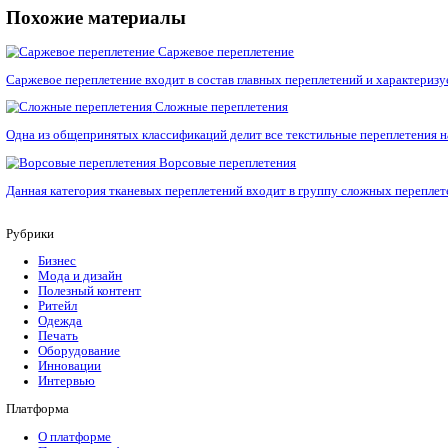
трикотажный тюль;
кружева;
кашне;
свитеры;
пуловеры;
спортивные костюмы;
нижнее белье;
халаты;
рубашки;
платья;
детскую одежду (распашонки, комбинезоны).
Рекомендации по уходу
Трикотажная продукция из материала уточных переплетений н
Стирать вещи разрешается как в машинке, так и вручную. Е
содержания хлора.
Отжимают изделия на низких оборотах центрифуги. В качестве
Гладят продукцию из уточного трикотажа, предварительно в
от состава материала. Как правило, вся необходимая информа