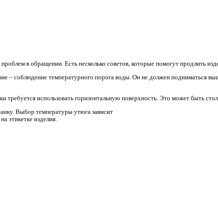
ямую зависит от прочности петель грунта;
затяжкам;
ается в ширину.
ному вязанию;
уточных нитей;
 трикотаж. При этом материал укорачивается по длине,
ади происходит очень медленно — вот почему его изготавлива
уточной гребенкой может быть лишь передняя гребенка;
 делает кладки на иглы. Примечательно, что уточная нить не п
инимают зигзагообразную форму.
т: