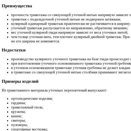
т
рикотаж с поперечноввязанной уточной нитью
— уточ
полотну;
трикотаж с уточной нитью в виде протяжки. Во время 
трикотаж с отделочной уточной нитью
— уточные ни
Ткани
С помощью уточных переплетений производят достаточно боль
практиковали в качестве теплой подкладки для пальто или шу
хорошей теплоизоляцией и теплопроводностью.
Еще один трикотаж уточных переплетений – это байка. С лиц
или шерсть. Трикотаж делают как гладкокрашеным, так и с пр
Свойства
упругость;
износостойкость;
способность противостоять большим механическим наг
великолепная теплопроводность.