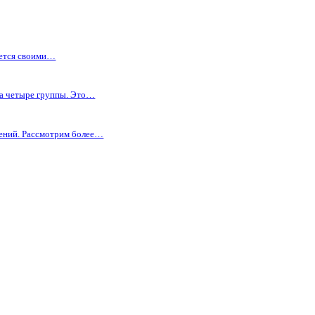
е представляет проблем в обращении. Есть несколько советов,
динственное условие – соблюдение температурного порога вод
 места для сушки требуется использовать горизонтальную пове
ывернув ее наизнанку. Выбор температуры утюга зависит
ция содержится на этикетке изделия.