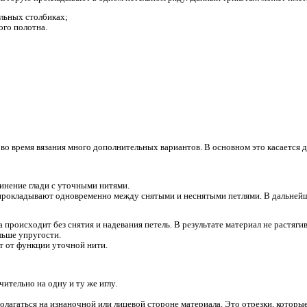
будущего трикотажа:
ду уточная нить, которую прокладывают в одном петельном ряд
ределенных петельных столбиках;
сего трикотажного полотна.
цию.