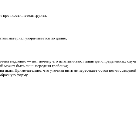
ные нити ввязаны в поперечном направлении. Они формируют б
производства уточные нити создают петли и длинные протяжк
ти формируют ажурный рисунок.
шой ассортимент различных материалов. Например, это может 
б. В дальнейшем его стали применять в технических целях. Он
евой и изнаночной стороны материал имеет характерный начес
интованным рисунком. Байка очень приятна на ощупь и гипоалл
рузкам;