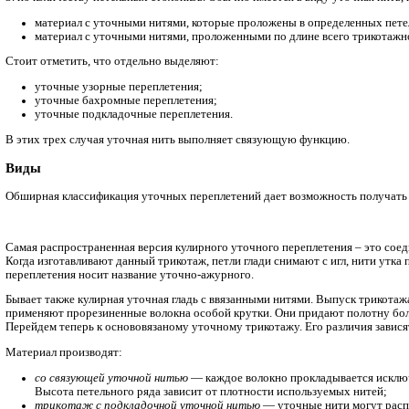
одинарными;
двойными
кулирными;
основовязаными.
2. по направлению прокладывания уточных волокон в грунт 
с поперечными уточными нитями;
с продольными уточными нитями;
с поперечными и продольными уточными нитями.
3. по количеству петельных столбиков. Обычно имеется в ви
материал с уточными нитями, которые проложены в оп
материал с уточными нитями, проложенными по длине в
Стоит отметить, что отдельно выделяют:
уточные узорные переплетения;
уточные бахромные переплетения;
уточные подкладочные переплетения.
В этих трех случая уточная нить выполняет связующую функ