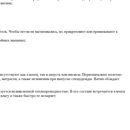
ов. В основном это касается двух типов уточных переплетени
и неснятыми петлями. В дальнейшем полученную конструкцию в
езультате материал не растягивается ни в длину, ни в ширину. 
атериала. Это отрезки, которые свободно лежат в продольном
б практикуют для изготовления ватина;