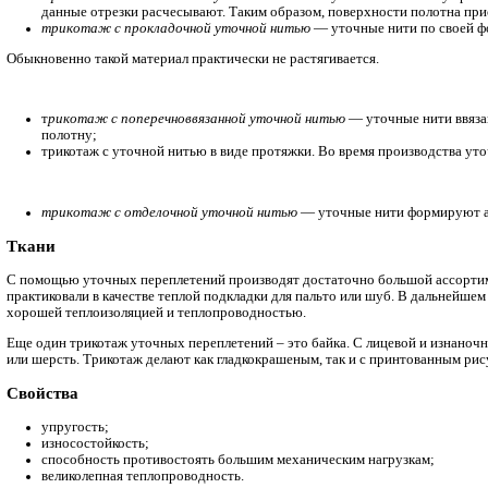
Виды
Обширная классификация уточных переплетений дает возможно
Самая распространенная версия кулирного уточного переплет
Когда изготавливают данный трикотаж, петли глади снимают
переплетения носит название уточно-ажурного.
Бывает также кулирная уточная гладь с ввязанными нитями. Вы
применяют прорезиненные волокна особой крутки. Они прид
Перейдем теперь к основовязаному уточному трикотажу. Его 
Материал производят:
со связующей уточной нитью
— каждое волокно проклад
Высота петельного ряда зависит от плотности использу
трикотаж с подкладочной уточной нитью
— уточные н
данные отрезки расчесывают. Таким образом, поверхно
трикотаж с прокладочной уточной нитью
— уточные н
Обыкновенно такой материал практически не растягивается.