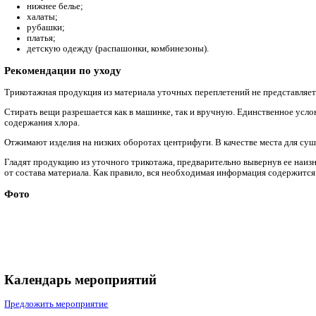
Преимущества
прочность трикотажа со связующей уточной нитью напр
трикотаж с подкладочной уточной нитью не подвержен 
кулирный одинарный трикотаж практически не растягив
уточный трикотаж распускается по направлению, обрат
вес уточной кулирной глади напрямую зависит от веса 
чем толще уточная нить, тем плотнее кулирный двойной
но его ширина не изменяется.
Недостатки
производство кулирного уточного трикотажа на базе гл
при изготовлении уточного основовязаного трикотажа 
в уточном основовязаном трикотаже уточная гребенка не
в трикотаже со связующей уточной нитью столбики пр
Примеры изделий
Из трикотажного материала уточных переплетений выпускаю
ортопедические изделия;
гардины;