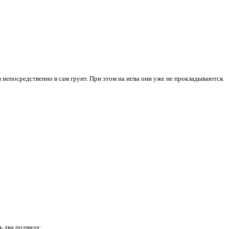
стей.
менно другие нити ввязываются непосредственно в сам грунт. 