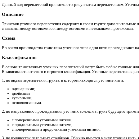
Главная
Текстильный справочник
Волокна
Уточные переплетения
Данный вид переплетений причисляют к рисунчатым переплет
Описание
Трикотаж уточного переплетения содержит в своем грунте до
а ввязаны между остовами или между остовами и петельными
Схема
Во время производства трикотажа уточного типа одни нити п
Классификация
В основе трикотажных уточных переплетений могут быть люб
В зависимости от этого и строится классификация. Уточные
1. по видам переплетения грунта, в котором находятся уточн