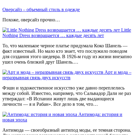
Оверсайз – объемный стиль в одежде
Похоже, оверсайз прочно…
Little
Nothing Dress возвращается … каждые десять лет
То, что маленькое черное платье придумала Коко Шанель —
факт известный. Но мало кто знает, что послужило поводом
для создания этого шедевра. В 1926-м году из жизни внезапно
ушел очень близкий друг Шанель.…
Арт и мода –
неразрывная связь двух искусств
Фэшн и художественное искусство уже давно переплелись
между собой. Известно, например, что Сальвадор Дали не раз
утверждал: «В Испании живут лишь две выдающиеся
личности — я и Рабан». Все дело в том, что…
Антимода: история и
новая эпоха
Антимода — своеобразный антипод моды, ее темная сторона.