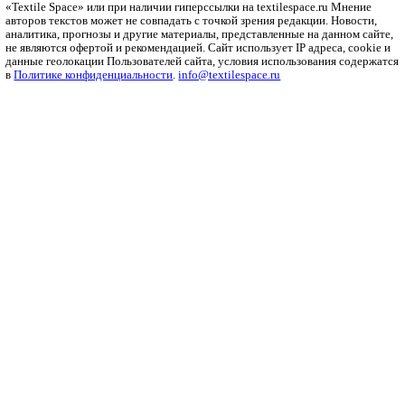
Рубрики
Бизнес
Мода и дизайн
Полезный контент
Ритейл
Одежда
Печать
Оборудование
Инновации
Интервью
Платформа
О платформе
Политика конфиденциальности
Справочник
Ткани
Пряжа
Трикотаж
Нетканые
Волокна