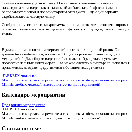
Камеру смартфона настраивают должным образом. В ме
выбирают опцию «Сетка». Она разделит экран гаджета 
сегменты, так будет легче удерживать предмет одежды в 
следить за тем, чтобы изделие не сместилось. Вещь можно з
зоне съемки — для этого перед началом записи продолжи
нажимают на картинку на экране.
Важно помнить: блокировка работает только в течение одной
началом новой действие придется повторить.
Особое внимание уделяют свету. Правильное освещение позв
нивелировать на видео так называемый любительский эффект
располагают с левой и правой стороны от гаджета. Еще один
задействовать кольцевую лампу.
Особую роль играет и макросъемка — она позволяет ско
внимание пользователей на деталях: фурнитуре одежды, 
ткани.
В дальнейшем отснятый материал собирают в полноценный р