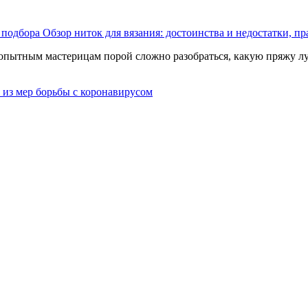
Обзор ниток для вязания: достоинства и недостатки, п
е опытным мастерицам порой сложно разобраться, какую пряжу л
 из мер борьбы с коронавирусом