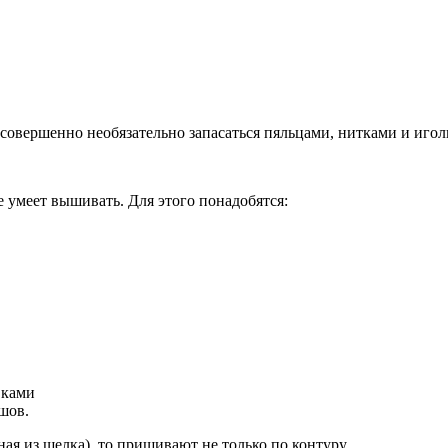
овершенно необязательно запасаться пяльцами, нитками и игол
е умеет вышивать. Для этого понадобятся:
вками
шов.
я из шелка), то пришивают не только по контуру,