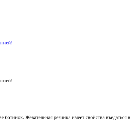
нтией!
нтией!
е ботинок. Жевательная резинка имеет свойства въедаться в